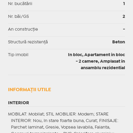
Nr. bucătării
1
Nr. băi/GS
2
An construcție
-
Structură rezistență
Beton
Tip imobil
In bloc, Apartament in bloc
- 2 camere, Amplasat in
ansamblu rezidential
INFORMAŢII UTILE
INTERIOR
MOBILAT
: Mobilat;
STIL MOBILIER
: Modern;
STARE
INTERIOR
: Nou, In stare foarte buna, Curat;
FINISAJE
:
Parchet laminat, Gresie, Vopsea lavabila, Faianta,