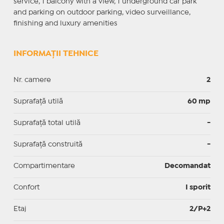
service, 1 balcony with a view, 1 underground car park
and parking on outdoor parking, video surveillance,
finishing and luxury amenities
INFORMAȚII TEHNICE
Nr. camere
2
Suprafaţă utilă
60 mp
Suprafaţă total utilă
-
Suprafaţă construită
-
Compartimentare
Decomandat
Confort
I sporit
Etaj
2/P+2