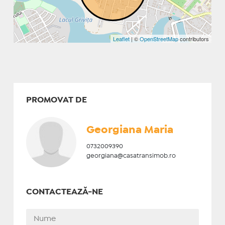
Leaflet
| ©
OpenStreetMap
contributors
PROMOVAT DE
Georgiana Maria
0732009390
georgiana@casatransimob.ro
CONTACTEAZĂ-NE