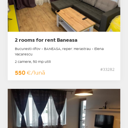
2 rooms for rent Baneasa
Bucuresti-Ilfov - BANEASA, reper: Herastrau - Elena
Vacarescu
2 camere, 50 mp utili
#33282
550
€/lună