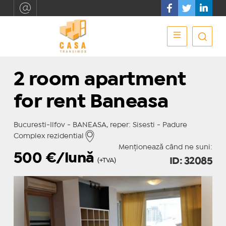
2 room apartment
for rent Baneasa
Bucuresti-Ilfov - BANEASA, reper: Sisesti - Padure
Complex rezidential
Menționează când ne suni:
500
€/lună
ID: 32085
(+TVA)