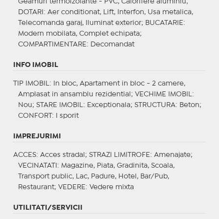
Geamuri termoizolante - PVC, Calorifere aluminiu;
DOTARI
: Aer conditionat, Lift, Interfon, Usa metalica,
Telecomanda garaj, Iluminat exterior;
BUCATARIE
:
Modern mobilata, Complet echipata;
COMPARTIMENTARE
: Decomandat
INFO IMOBIL
TIP IMOBIL
: In bloc, Apartament in bloc - 2 camere,
Amplasat in ansamblu rezidential;
VECHIME IMOBIL
:
Nou;
STARE IMOBIL
: Exceptionala;
STRUCTURA
: Beton;
CONFORT
: I sporit
IMPREJURIMI
ACCES
: Acces stradal;
STRAZI LIMITROFE
: Amenajate;
VECINATATI
: Magazine, Piata, Gradinita, Scoala,
Transport public, Lac, Padure, Hotel, Bar/Pub,
Restaurant;
VEDERE
: Vedere mixta
UTILITATI/SERVICII