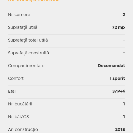
Nr. camere
2
Suprafaţă utilă
72 mp
Suprafaţă total utilă
-
Suprafaţă construită
-
Compartimentare
Decomandat
Confort
I sporit
Etaj
3/P+4
Nr. bucătării
1
Nr. băi/GS
1
An construcție
2018