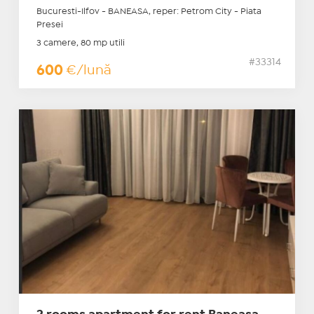
Bucuresti-Ilfov - BANEASA, reper: Petrom City - Piata
Presei
3 camere, 80 mp utili
#33314
600
€/lună