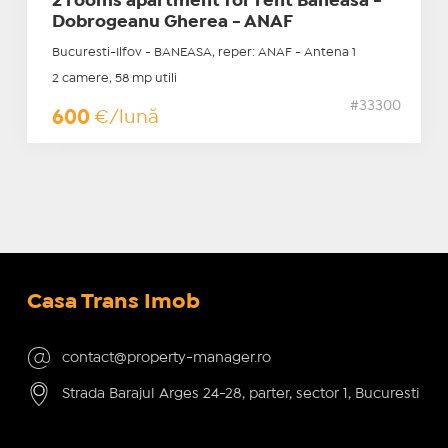
2 rooms apartment for rent Baneasa -
Dobrogeanu Gherea - ANAF
Bucuresti-Ilfov - BANEASA, reper: ANAF - Antena 1
2 camere, 58 mp utili
#33300
600
€/lună
Casa Trans Imob
contact@property-manager.ro
Strada Barajul Arges 24-28, parter, sector 1, Bucuresti