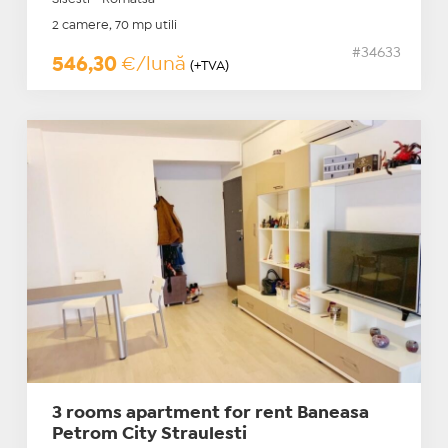
2 camere, 70 mp utili
#34633
546,30
€/lună
(+TVA)
3 rooms apartment for rent Baneasa
Petrom City Straulesti