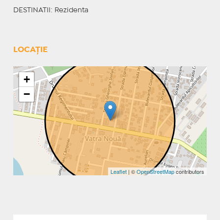
DESTINATII
: Rezidenta
LOCAȚIE
+
−
Leaflet
| ©
OpenStreetMap
contributors