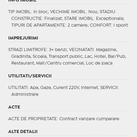
INFO IMOBIL
TIP IMOBIL
: In bloc;
VECHIME IMOBIL
: Nou;
STADIU
CONSTRUCTIE
: Finalizat;
STARE IMOBIL
: Exceptionala;
TIPURI DE APARTAMENTE
: 2 camere;
CONFORT
: I sporit
IMPREJURIMI
STRAZI LIMITROFE
: 3+ benzi;
VECINATATI
: Magazine,
Gradinita, Scoala, Transport public, Lac, Hotel, Bar/Pub,
Restaurant, Mall/Centru comercial, Loc de joaca
UTILITATI/SERVICII
UTILITATI
: Apa, Gaze, Curent 220V, Internet;
SERVICII
:
Administrare
ACTE
ACTE DE PROPRIETATE
: Contract vanzare cumparare
ALTE DETALII