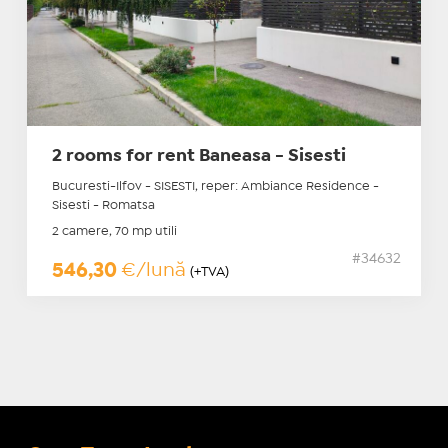
2 rooms for rent Baneasa - Sisesti
Bucuresti-Ilfov - SISESTI, reper: Ambiance Residence -
Sisesti - Romatsa
2 camere, 70 mp utili
#34632
546,30
€/lună
(+TVA)