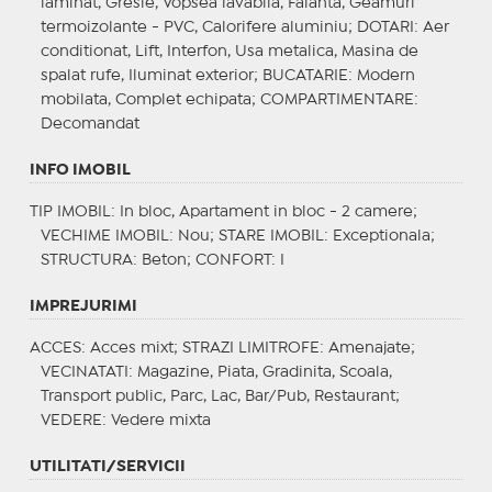
laminat, Gresie, Vopsea lavabila, Faianta, Geamuri
termoizolante - PVC, Calorifere aluminiu;
DOTARI
: Aer
conditionat, Lift, Interfon, Usa metalica, Masina de
spalat rufe, Iluminat exterior;
BUCATARIE
: Modern
mobilata, Complet echipata;
COMPARTIMENTARE
:
Decomandat
INFO IMOBIL
TIP IMOBIL
: In bloc, Apartament in bloc - 2 camere;
VECHIME IMOBIL
: Nou;
STARE IMOBIL
: Exceptionala;
STRUCTURA
: Beton;
CONFORT
: I
IMPREJURIMI
ACCES
: Acces mixt;
STRAZI LIMITROFE
: Amenajate;
VECINATATI
: Magazine, Piata, Gradinita, Scoala,
Transport public, Parc, Lac, Bar/Pub, Restaurant;
VEDERE
: Vedere mixta
UTILITATI/SERVICII