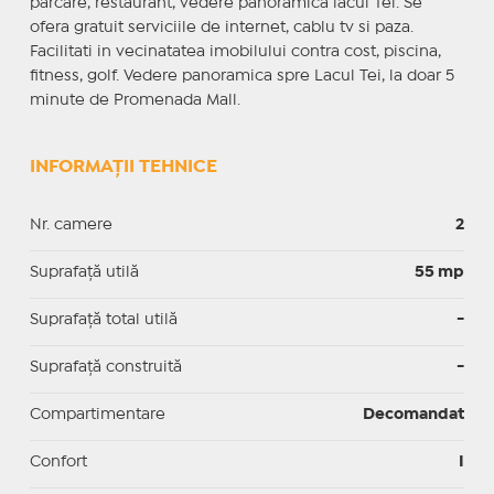
parcare, restaurant, vedere panoramica lacul Tei. Se
ofera gratuit serviciile de internet, cablu tv si paza.
Facilitati in vecinatatea imobilului contra cost, piscina,
fitness, golf. Vedere panoramica spre Lacul Tei, la doar 5
minute de Promenada Mall.
INFORMAȚII TEHNICE
Nr. camere
2
Suprafaţă utilă
55 mp
Suprafaţă total utilă
-
Suprafaţă construită
-
Compartimentare
Decomandat
Confort
I