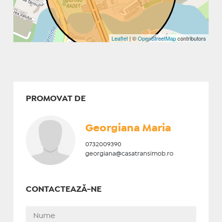
Leaflet
| ©
OpenStreetMap
contributors
PROMOVAT DE
Georgiana Maria
0732009390
georgiana@casatransimob.ro
CONTACTEAZĂ-NE