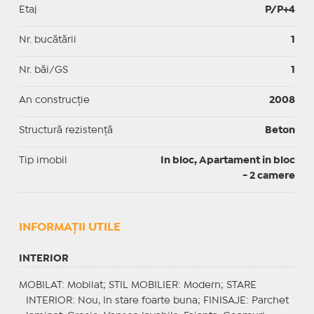
Etaj
P/P+4
Nr. bucătării
1
Nr. băi/GS
1
An construcție
2008
Structură rezistență
Beton
Tip imobil
In bloc, Apartament in bloc
- 2 camere
INFORMAŢII UTILE
INTERIOR
MOBILAT
: Mobilat;
STIL MOBILIER
: Modern;
STARE
INTERIOR
: Nou, In stare foarte buna;
FINISAJE
: Parchet