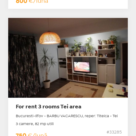
800
€/lună
For rent 3 rooms Tei area
Bucuresti-Ilfov - BARBU VACARESCU, reper: Titeica - Tei
3 camere, 82 mp utili
#33285
750
€/lună