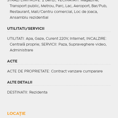
STRAZI LIMITROFE
: 2 benzi;
VECINATATI
: Magazine,
Transport public, Metrou, Parc, Lac, Aeroport, Bar/Pub,
Restaurant, Mall/Centru comercial, Loc de joaca,
Ansamblu rezidential
UTILITATI/SERVICII
UTILITATI
: Apa, Gaze, Curent 220V, Internet;
INCALZIRE
:
Centrală proprie;
SERVICII
: Paza, Supraveghere video,
Administrare
ACTE
ACTE DE PROPRIETATE
: Contract vanzare cumparare
ALTE DETALII
DESTINATII
: Rezidenta
LOCAȚIE