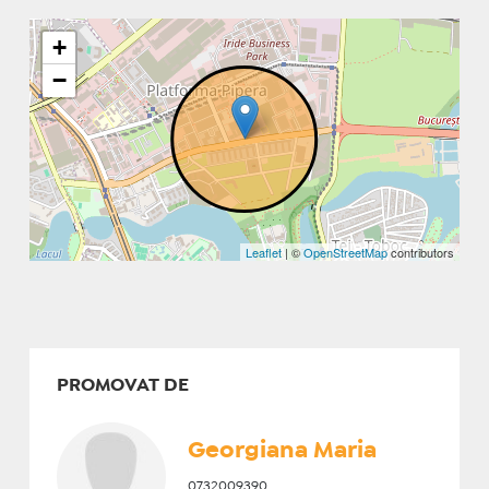
+
−
Leaflet
| ©
OpenStreetMap
contributors
PROMOVAT DE
Georgiana Maria
0732009390