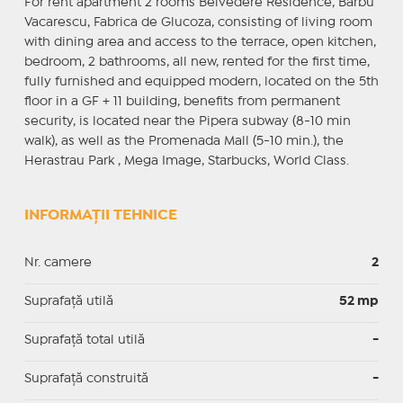
For rent apartment 2 rooms Belvedere Residence, Barbu
Vacarescu, Fabrica de Glucoza, consisting of living room
with dining area and access to the terrace, open kitchen,
bedroom, 2 bathrooms, all new, rented for the first time,
fully furnished and equipped modern, located on the 5th
floor in a GF + 11 building, benefits from permanent
security, is located near the Pipera subway (8-10 min
walk), as well as the Promenada Mall (5-10 min.), the
Herastrau Park , Mega Image, Starbucks, World Class.
INFORMAȚII TEHNICE
Nr. camere
2
Suprafaţă utilă
52 mp
Suprafaţă total utilă
-
Suprafaţă construită
-