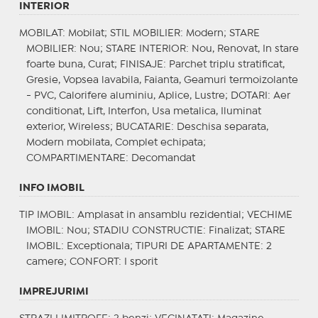
INTERIOR
MOBILAT
: Mobilat;
STIL MOBILIER
: Modern;
STARE
MOBILIER
: Nou;
STARE INTERIOR
: Nou, Renovat, In stare
foarte buna, Curat;
FINISAJE
: Parchet triplu stratificat,
Gresie, Vopsea lavabila, Faianta, Geamuri termoizolante
- PVC, Calorifere aluminiu, Aplice, Lustre;
DOTARI
: Aer
conditionat, Lift, Interfon, Usa metalica, Iluminat
exterior, Wireless;
BUCATARIE
: Deschisa separata,
Modern mobilata, Complet echipata;
COMPARTIMENTARE
: Decomandat
INFO IMOBIL
TIP IMOBIL
: Amplasat in ansamblu rezidential;
VECHIME
IMOBIL
: Nou;
STADIU CONSTRUCTIE
: Finalizat;
STARE
IMOBIL
: Exceptionala;
TIPURI DE APARTAMENTE
: 2
camere;
CONFORT
: I sporit
IMPREJURIMI