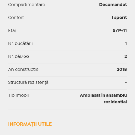
Compartimentare
Decomandat
Confort
I sporit
Etaj
5/P+11
Nr. bucătării
1
Nr. băi/GS
2
An construcție
2018
Structură rezistență
-
Tip imobil
Amplasat in ansamblu
rezidential
INFORMAŢII UTILE