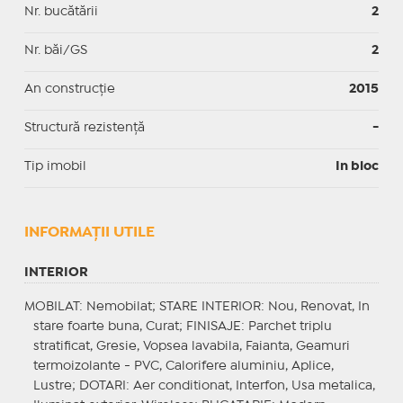
Nr. bucătării
2
Nr. băi/GS
2
An construcție
2015
Structură rezistență
-
Tip imobil
In bloc
INFORMAŢII UTILE
INTERIOR
MOBILAT
: Nemobilat;
STARE INTERIOR
: Nou, Renovat, In
stare foarte buna, Curat;
FINISAJE
: Parchet triplu
stratificat, Gresie, Vopsea lavabila, Faianta, Geamuri
termoizolante - PVC, Calorifere aluminiu, Aplice,
Lustre;
DOTARI
: Aer conditionat, Interfon, Usa metalica,