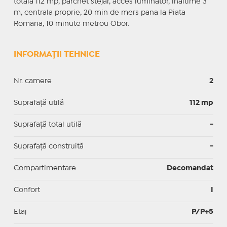
totala 112 mp, parchet stejar, acces luminator, inaltime 3
m, centrala proprie, 20 min de mers pana la Piata
Romana, 10 minute metrou Obor.
INFORMAȚII TEHNICE
Nr. camere
2
Suprafaţă utilă
112 mp
Suprafaţă total utilă
-
Suprafaţă construită
-
Compartimentare
Decomandat
Confort
I
Etaj
P/P+5