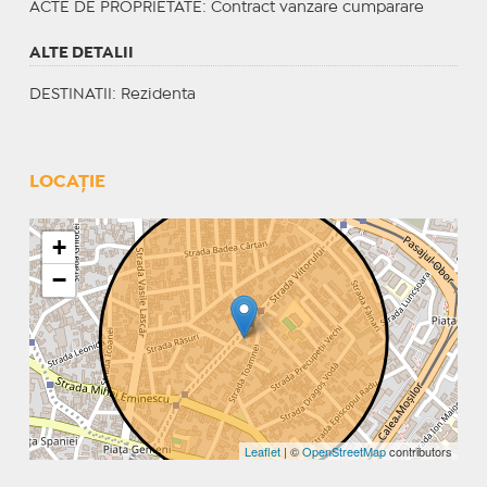
ACTE DE PROPRIETATE
: Contract vanzare cumparare
ALTE DETALII
DESTINATII
: Rezidenta
LOCAȚIE
+
−
Leaflet
| ©
OpenStreetMap
contributors