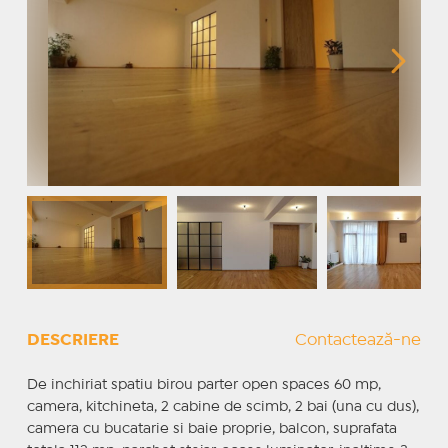
DESCRIERE
Contactează-ne
De inchiriat spatiu birou parter open spaces 60 mp,
camera, kitchineta, 2 cabine de scimb, 2 bai (una cu dus),
camera cu bucatarie si baie proprie, balcon, suprafata