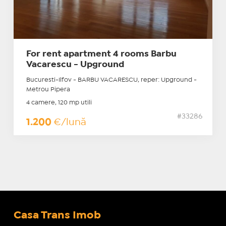
For rent apartment 4 rooms Barbu
Vacarescu - Upground
Bucuresti-Ilfov - BARBU VACARESCU, reper: Upground -
Metrou Pipera
4 camere, 120 mp utili
#33286
1.200
€/lună
Casa Trans Imob