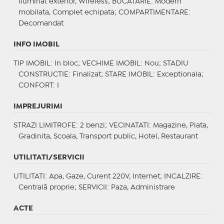
Iluminat exterior, Wireless;
BUCATARIE
: Modern
mobilata, Complet echipata;
COMPARTIMENTARE
:
Decomandat
INFO IMOBIL
TIP IMOBIL
: In bloc;
VECHIME IMOBIL
: Nou;
STADIU
CONSTRUCTIE
: Finalizat;
STARE IMOBIL
: Exceptionala;
CONFORT
: I
IMPREJURIMI
STRAZI LIMITROFE
: 2 benzi;
VECINATATI
: Magazine, Piata,
Gradinita, Scoala, Transport public, Hotel, Restaurant
UTILITATI/SERVICII
UTILITATI
: Apa, Gaze, Curent 220V, Internet;
INCALZIRE
:
Centrală proprie;
SERVICII
: Paza, Administrare
ACTE