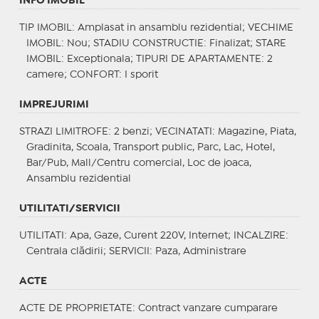
INFO IMOBIL
TIP IMOBIL
: Amplasat in ansamblu rezidential;
VECHIME
IMOBIL
: Nou;
STADIU CONSTRUCTIE
: Finalizat;
STARE
IMOBIL
: Exceptionala;
TIPURI DE APARTAMENTE
: 2
camere;
CONFORT
: I sporit
IMPREJURIMI
STRAZI LIMITROFE
: 2 benzi;
VECINATATI
: Magazine, Piata,
Gradinita, Scoala, Transport public, Parc, Lac, Hotel,
Bar/Pub, Mall/Centru comercial, Loc de joaca,
Ansamblu rezidential
UTILITATI/SERVICII
UTILITATI
: Apa, Gaze, Curent 220V, Internet;
INCALZIRE
:
Centrala clădirii;
SERVICII
: Paza, Administrare
ACTE
ACTE DE PROPRIETATE
: Contract vanzare cumparare