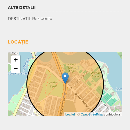
ALTE DETALII
DESTINATII
: Rezidenta
LOCAȚIE
+
−
Leaflet
| ©
OpenStreetMap
contributors