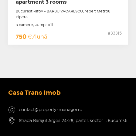
apartment 3 rooms
Bucuresti-Ilfov - BARBU VACARESCU, reper: Metrou
Pipera
3 camere, 74 mp utili
#33315
750
€/lună
Casa Trans Imob
contact@property-manager.ro
Strada Barajul Arges 24-28, parter, sector 1, Bucuresti