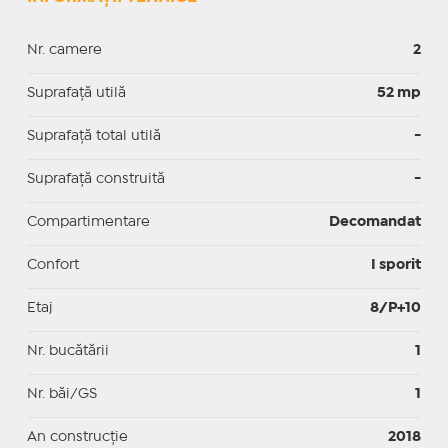
Nr. camere
2
Suprafaţă utilă
52 mp
Suprafaţă total utilă
-
Suprafaţă construită
-
Compartimentare
Decomandat
Confort
I sporit
Etaj
8/P+10
Nr. bucătării
1
Nr. băi/GS
1
An construcție
2018