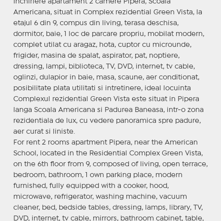
Inchiriere apartament 2 camere Pipera, Scoala
Americana, situat in Complex rezidential Green Vista, la
etajul 6 din 9, compus din living, terasa deschisa,
dormitor, baie, 1 loc de parcare propriu, mobilat modern,
complet utilat cu aragaz, hota, cuptor cu microunde,
frigider, masina de spalat, aspirator, pat, noptiere,
dressing, lampi, biblioteca, TV, DVD, internet, tv cable,
oglinzi, dulapior in baie, masa, scaune, aer conditionat,
posibilitate plata utilitati si intretinere, ideal locuinta
Complexul rezidential Green Vista este situat in Pipera
langa Scoala Americana si Padurea Baneasa, intr-o zona
rezidentiala de lux, cu vedere panoramica spre padure,
aer curat si liniste.
For rent 2 rooms apartment Pipera, near the American
School, located in the Residential Complex Green Vista,
on the 6th floor from 9, composed of living, open terrace,
bedroom, bathroom, 1 own parking place, modern
furnished, fully equipped with a cooker, hood,
microwave, refrigerator, washing machine, vacuum
cleaner, bed, bedside tables, dressing, lamps, library, TV,
DVD, internet, tv cable, mirrors, bathroom cabinet, table,