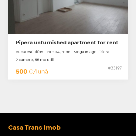
Pipera unfurnished apartment for rent
Bucuresti-Ilfov - PIPERA, reper: Mega Image Liziera
2 camere, 55 mp utili
#33197
500
€/lună
Casa Trans Imob