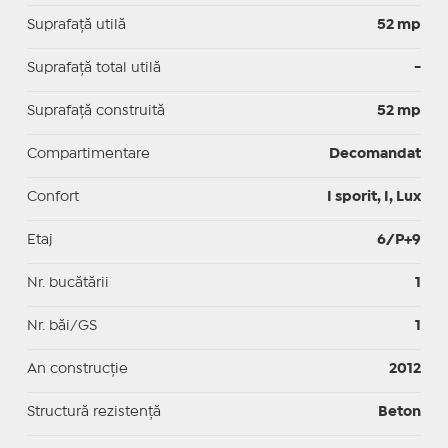
Suprafaţă utilă
52 mp
Suprafaţă total utilă
-
Suprafaţă construită
52 mp
Compartimentare
Decomandat
Confort
I sporit, I, Lux
Etaj
6/P+9
Nr. bucătării
1
Nr. băi/GS
1
An construcție
2012
Structură rezistență
Beton