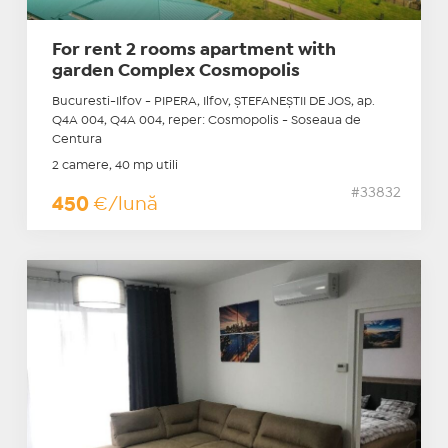
For rent 2 rooms apartment with
garden Complex Cosmopolis
Bucuresti-Ilfov - PIPERA, Ilfov, ŞTEFANEŞTII DE JOS, ap.
Q4A 004, Q4A 004, reper: Cosmopolis - Soseaua de
Centura
2 camere, 40 mp utili
#33832
450
€/lună