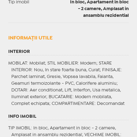
Tip imobil
In bloc, Apartament in bloc
- 2 camere, Amplasat in
ansamblu rezidential
INFORMAŢII UTILE
INTERIOR
MOBILAT
: Mobilat;
STIL MOBILIER
: Modern;
STARE
INTERIOR
: Nou, In stare foarte buna, Curat;
FINISAJE
:
Parchet laminat, Gresie, Vopsea lavabila, Faianta,
Geamuri termoizolante - PVC, Calorifere aluminiu;
DOTARI
: Aer conditionat, Lift, Interfon, Usa metalica,
Iluminat exterior;
BUCATARIE
: Modern mobilata,
Complet echipata;
COMPARTIMENTARE
: Decomandat
INFO IMOBIL
TIP IMOBIL
: In bloc, Apartament in bloc - 2 camere,
Amplasat in ansamblu rezidential;
VECHIME IMOBIL
: