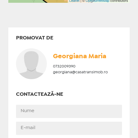
Leaflet
| ©
OpenStreetMap
contributors
PROMOVAT DE
Georgiana Maria
0732009390
georgiana@casatransimob.ro
CONTACTEAZĂ-NE