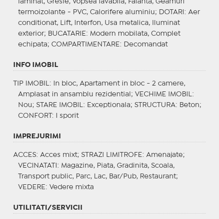
laminat, Gresie, Vopsea lavabila, Faianta, Geamuri
termoizolante - PVC, Calorifere aluminiu;
DOTARI
: Aer
conditionat, Lift, Interfon, Usa metalica, Iluminat
exterior;
BUCATARIE
: Modern mobilata, Complet
echipata;
COMPARTIMENTARE
: Decomandat
INFO IMOBIL
TIP IMOBIL
: In bloc, Apartament in bloc - 2 camere,
Amplasat in ansamblu rezidential;
VECHIME IMOBIL
:
Nou;
STARE IMOBIL
: Exceptionala;
STRUCTURA
: Beton;
CONFORT
: I sporit
IMPREJURIMI
ACCES
: Acces mixt;
STRAZI LIMITROFE
: Amenajate;
VECINATATI
: Magazine, Piata, Gradinita, Scoala,
Transport public, Parc, Lac, Bar/Pub, Restaurant;
VEDERE
: Vedere mixta
UTILITATI/SERVICII