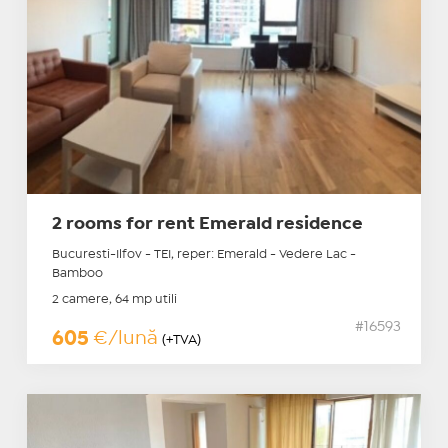
2 rooms for rent Emerald residence
Bucuresti-Ilfov - TEI, reper: Emerald - Vedere Lac -
Bamboo
2 camere, 64 mp utili
#16593
605
€/lună
(+TVA)