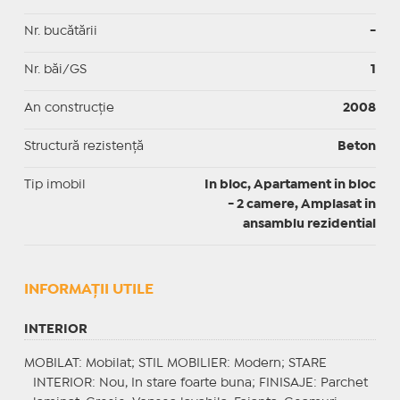
Nr. bucătării
-
Nr. băi/GS
1
An construcție
2008
Structură rezistență
Beton
Tip imobil
In bloc, Apartament in bloc
- 2 camere, Amplasat in
ansamblu rezidential
INFORMAŢII UTILE
INTERIOR
MOBILAT
: Mobilat;
STIL MOBILIER
: Modern;
STARE
INTERIOR
: Nou, In stare foarte buna;
FINISAJE
: Parchet