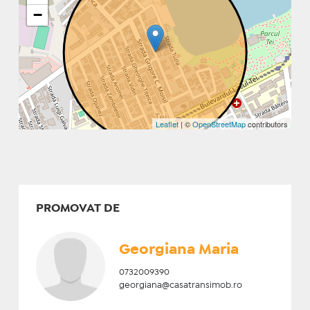
−
Leaflet
| ©
OpenStreetMap
contributors
PROMOVAT DE
Georgiana Maria
0732009390
georgiana@casatransimob.ro