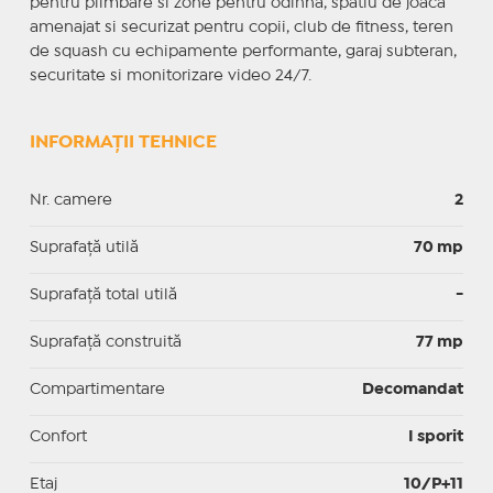
pentru plimbare si zone pentru odihna, spatiu de joaca
amenajat si securizat pentru copii, club de fitness, teren
de squash cu echipamente performante, garaj subteran,
securitate si monitorizare video 24/7.
INFORMAȚII TEHNICE
Nr. camere
2
Suprafaţă utilă
70 mp
Suprafaţă total utilă
-
Suprafaţă construită
77 mp
Compartimentare
Decomandat
Confort
I sporit
Etaj
10/P+11