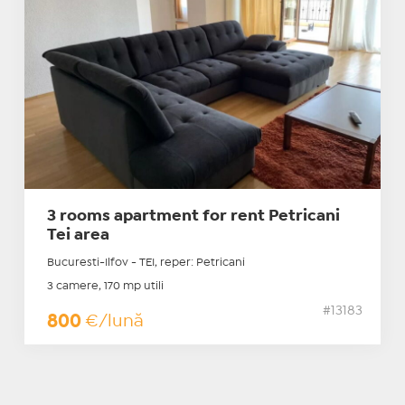
3 rooms apartment for rent Petricani
Tei area
Bucuresti-Ilfov - TEI, reper: Petricani
3 camere, 170 mp utili
#13183
800
€/lună