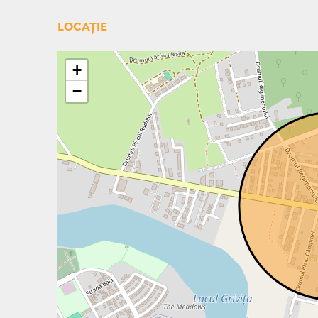
LOCAȚIE
+
−