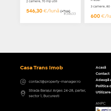
Presei
2 camere, 70 mp utili
3 camere, 80 
546,30
€/lună
(+TVA)
#34633
600
€/l
Casa Trans Imob
Acasă
Contact
Adaugă 
contact@property-manager.ro
Politica 
Strada Barajul Arges 24-28, parter,
Utilizar
sector 1, Bucuresti
ANPC