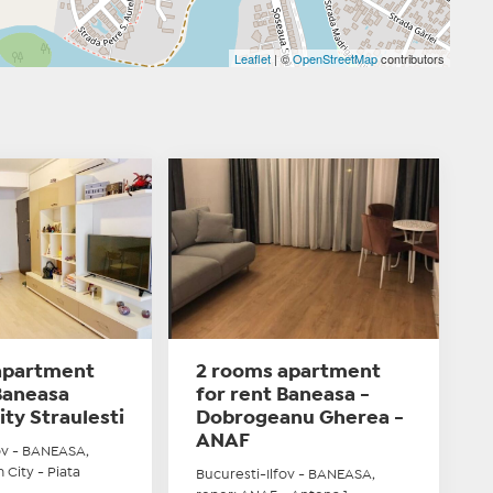
Leaflet
| ©
OpenStreetMap
contributors
apartment
2 rooms apartment
Baneasa
for rent Baneasa -
ty Straulesti
Dobrogeanu Gherea -
ANAF
ov - BANEASA,
 City - Piata
Bucuresti-Ilfov - BANEASA,