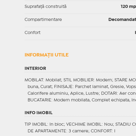
Suprafaţă construită
120 m
Compartimentare
Decomanda
Confort
INFORMAŢII UTILE
INTERIOR
MOBILAT
: Mobilat;
STIL MOBILIER
: Modern;
STARE MO
buna, Curat;
FINISAJE
: Parchet laminat, Gresie, Vop
Calorifere aluminiu, Aplice, Lustre;
DOTARI
: Aer con
BUCATARIE
: Modern mobilata, Complet echipata, In
INFO IMOBIL
TIP IMOBIL
: In bloc;
VECHIME IMOBIL
: Nou;
STADIU 
DE APARTAMENTE
: 3 camere;
CONFORT
: I