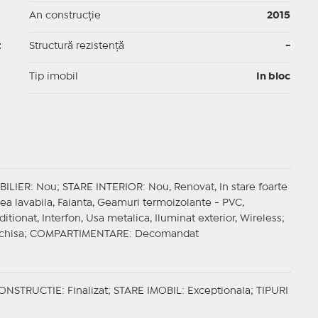
p
An construcție
2015
t
Structură rezistență
-
I
Tip imobil
In bloc
BILIER
: Nou;
STARE INTERIOR
: Nou, Renovat, In stare foarte
sea lavabila, Faianta, Geamuri termoizolante - PVC,
ditionat, Interfon, Usa metalica, Iluminat exterior, Wireless;
chisa;
COMPARTIMENTARE
: Decomandat
CONSTRUCTIE
: Finalizat;
STARE IMOBIL
: Exceptionala;
TIPURI