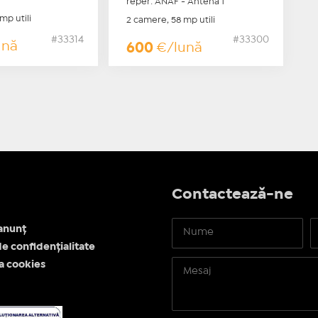
reper: ANAF - Antena 1
mp utili
2 camere, 58 mp utili
#33314
#33300
ună
600
€/lună
Contactează-ne
anunț
de confidențialitate
ea cookies