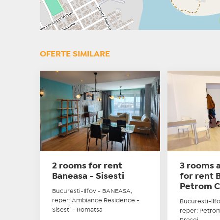
OFERTE SIMILARE
2 rooms for rent
3 rooms 
Baneasa - Sisesti
for rent 
Petrom Ci
Bucuresti-Ilfov - BANEASA,
reper: Ambiance Residence -
Bucuresti-Ilf
Sisesti - Romatsa
reper: Petrom