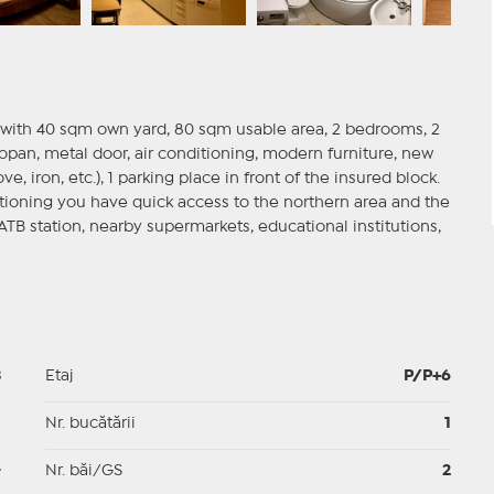
, with 40 sqm own yard, 80 sqm usable area, 2 bedrooms, 2
an, metal door, air conditioning, modern furniture, new
 iron, etc.), 1 parking place in front of the insured block.
ioning you have quick access to the northern area and the
 RATB station, nearby supermarkets, educational institutions,
3
Etaj
P/P+6
p
Nr. bucătării
1
-
Nr. băi/GS
2