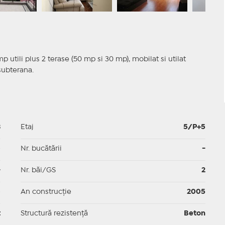
utili plus 2 terase (50 mp si 30 mp), mobilat si utilat
subterana.
3
Etaj
5/P+5
p
Nr. bucătării
-
-
Nr. băi/GS
2
p
An construcție
2005
t
Structură rezistență
Beton