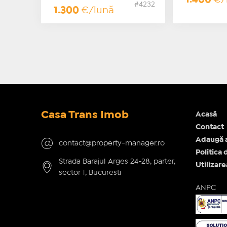
#4232
1.300
€/lună
Casa Trans Imob
Acasă
Contact
Adaugă 
contact@property-manager.ro
Politica 
Strada Barajul Arges 24-28, parter,
Utilizar
sector 1, Bucuresti
ANPC