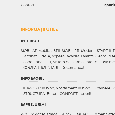
Confort
I spori
INFORMAŢII UTILE
INTERIOR
MOBILAT
: Mobilat;
STIL MOBILIER
: Modern;
STARE IN
laminat, Gresie, Vopsea lavabila, Faianta, Geamuri 
conditionat, Lift, Sistem de alarma, Interfon, Usa me
COMPARTIMENTARE
: Decomandat
INFO IMOBIL
TIP IMOBIL
: In bloc, Apartament in bloc - 3 camere;
V
STRUCTURA
: Beton;
CONFORT
: I sporit
IMPREJURIMI
ACCES
: Acces stradal;
STRAZI LIMITROFE
: Amenajate