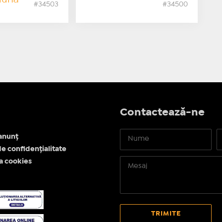
#34503
#34500
Contactează-ne
anunț
de confidențialitate
ea cookies