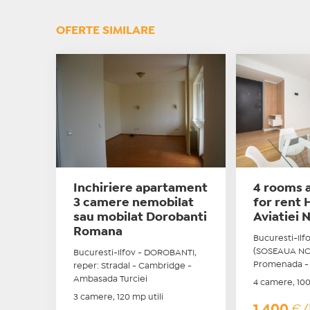
OFERTE SIMILARE
Inchiriere apartament
4 rooms 
3 camere nemobilat
for rent 
sau mobilat Dorobanti
Aviatiei 
Romana
Bucuresti-Il
(SOSEAUA NOR
Bucuresti-Ilfov - DOROBANTI,
Promenada - 
reper: Stradal - Cambridge -
Ambasada Turciei
4 camere, 100
3 camere, 120 mp utili
1.400
€/