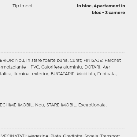
t
Tip imobil
In bloc, Apartament in
bloc - 3 camere
TERIOR
: Nou, In stare foarte buna, Curat;
FINISAJE
: Parchet
termoizolante - PVC, Calorifere aluminiu;
DOTARI
: Aer
talica, Iluminat exterior;
BUCATARIE
: Mobilata, Echipata;
ECHIME IMOBIL
: Nou;
STARE IMOBIL
: Exceptionala;
;
VECINATATI
: Magazine, Piata, Gradinita, Scoala, Transport