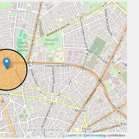
Leaflet
| ©
OpenStreetMap
contributors