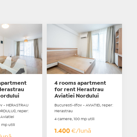
apartment
4 rooms apartment
Herastrau
for rent Herastrau
Nordului
Aviatiei Nordului
fov - HERASTRAU
Bucuresti-Ilfov - AVIATIEI, reper:
DULUI), reper:
Herastrau
Aviatiei
4 camere, 100 mp utili
 mp utili
1.400
€/lună
lună