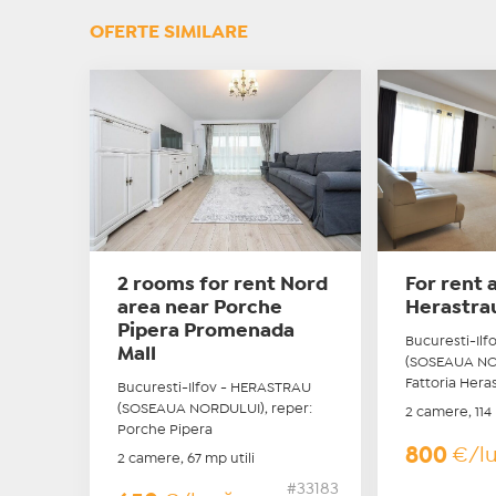
OFERTE SIMILARE
2 rooms for rent Nord
For rent 
area near Porche
Herastra
Pipera Promenada
Bucuresti-Il
Mall
(SOSEAUA NOR
Fattoria Hera
Bucuresti-Ilfov - HERASTRAU
(SOSEAUA NORDULUI), reper:
2 camere, 114 
Porche Pipera
800
€/l
2 camere, 67 mp utili
#33183