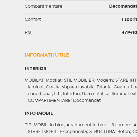
Compartimentare
Decomanda
Confort
I spori
Etaj
4/P+1
INFORMAŢII UTILE
INTERIOR
MOBILAT
: Mobilat;
STIL MOBILIER
: Modern;
STARE IN
laminat, Gresie, Vopsea lavabila, Faianta, Geamuri 
conditionat, Lift, Interfon, Usa metalica, Iluminat ext
COMPARTIMENTARE
: Decomandat
INFO IMOBIL
TIP IMOBIL
: In bloc, Apartament in bloc - 3 camere, 
STARE IMOBIL
: Exceptionala;
STRUCTURA
: Beton;
C