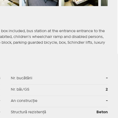
d box included, bus station at the entrance entrance to the
abited, children's wheelchair ramp and disabled persons,
block, parking guarded bicycle, box, Schindler lifts, luxury
3
Nr. bucătării
-
p
Nr. băi/GS
2
-
An construcție
-
-
Structură rezistență
Beton