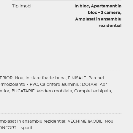
t
Tip imobil
In bloc, Apartament in
bloc - 3 camere,
t
Amplasat in ansamblu
rezidential
0
TERIOR
: Nou, In stare foarte buna;
FINISAJE
: Parchet
termoizolante - PVC, Calorifere aluminiu;
DOTARI
: Aer
erior;
BUCATARIE
: Modern mobilata, Complet echipata;
Amplasat in ansamblu rezidential;
VECHIME IMOBIL
: Nou;
ONFORT
: I sporit