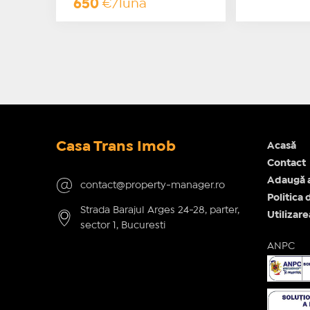
650
€/lună
Casa Trans Imob
Acasă
Contact
Adaugă 
contact@property-manager.ro
Politica 
Strada Barajul Arges 24-28, parter,
Utilizar
sector 1, Bucuresti
ANPC