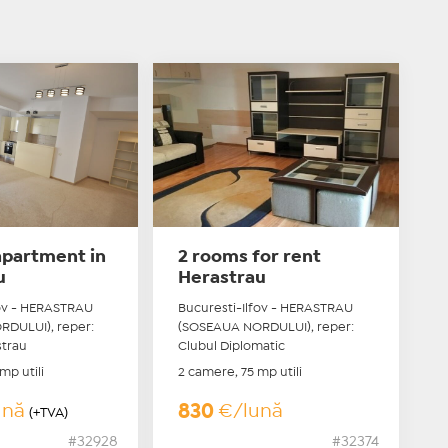
apartment in
2 rooms for rent
u
Herastrau
fov - HERASTRAU
Bucuresti-Ilfov - HERASTRAU
DULUI), reper:
(SOSEAUA NORDULUI), reper:
strau
Clubul Diplomatic
mp utili
2 camere, 75 mp utili
ună
830
€/lună
(+TVA)
#32928
#32374