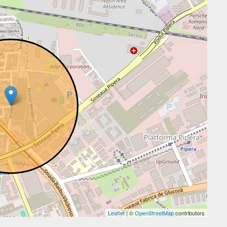
Leaflet
| ©
OpenStreetMap
contributors