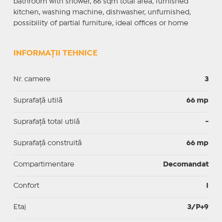
bathroom with shower, 66 sqm total area, furnished
kitchen, washing machine, dishwasher, unfurnished,
possibility of partial furniture, ideal offices or home
INFORMAȚII TEHNICE
Nr. camere
3
Suprafaţă utilă
66 mp
Suprafaţă total utilă
-
Suprafaţă construită
66 mp
Compartimentare
Decomandat
Confort
I
Etaj
3/P+9