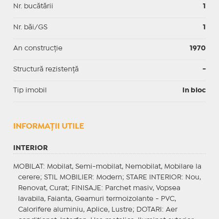
Nr. bucătării
1
Nr. băi/GS
1
An construcție
1970
Structură rezistență
-
Tip imobil
In bloc
INFORMAŢII UTILE
INTERIOR
MOBILAT
: Mobilat, Semi-mobilat, Nemobilat, Mobilare la
cerere;
STIL MOBILIER
: Modern;
STARE INTERIOR
: Nou,
Renovat, Curat;
FINISAJE
: Parchet masiv, Vopsea
lavabila, Faianta, Geamuri termoizolante - PVC,
Calorifere aluminiu, Aplice, Lustre;
DOTARI
: Aer