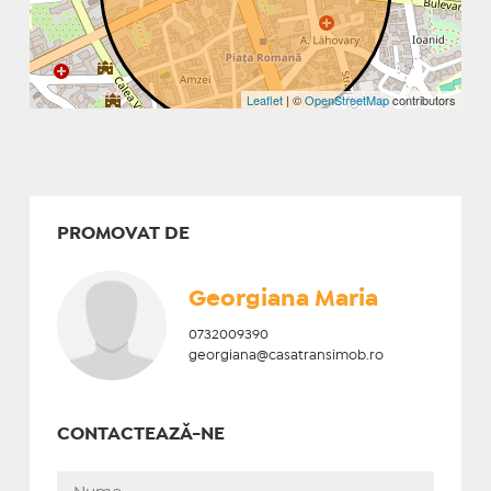
Leaflet
| ©
OpenStreetMap
contributors
PROMOVAT DE
Georgiana Maria
0732009390
georgiana@casatransimob.ro
CONTACTEAZĂ-NE