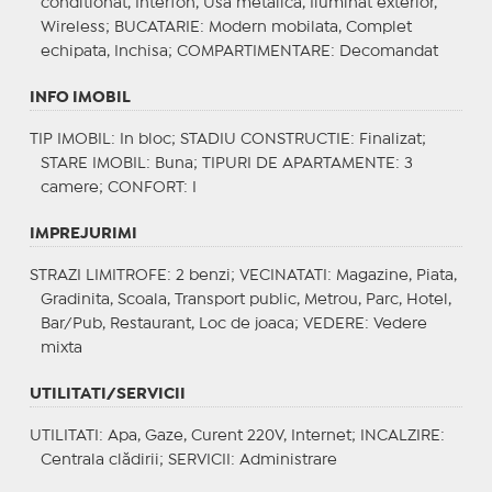
conditionat, Interfon, Usa metalica, Iluminat exterior,
Wireless;
BUCATARIE
: Modern mobilata, Complet
echipata, Inchisa;
COMPARTIMENTARE
: Decomandat
INFO IMOBIL
TIP IMOBIL
: In bloc;
STADIU CONSTRUCTIE
: Finalizat;
STARE IMOBIL
: Buna;
TIPURI DE APARTAMENTE
: 3
camere;
CONFORT
: I
IMPREJURIMI
STRAZI LIMITROFE
: 2 benzi;
VECINATATI
: Magazine, Piata,
Gradinita, Scoala, Transport public, Metrou, Parc, Hotel,
Bar/Pub, Restaurant, Loc de joaca;
VEDERE
: Vedere
mixta
UTILITATI/SERVICII
UTILITATI
: Apa, Gaze, Curent 220V, Internet;
INCALZIRE
:
Centrala clădirii;
SERVICII
: Administrare