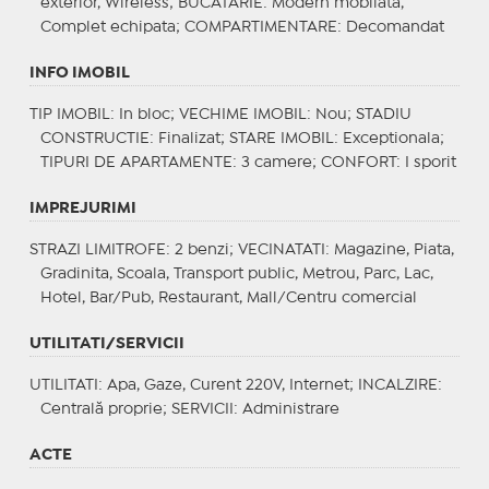
exterior, Wireless;
BUCATARIE
: Modern mobilata,
Complet echipata;
COMPARTIMENTARE
: Decomandat
INFO IMOBIL
TIP IMOBIL
: In bloc;
VECHIME IMOBIL
: Nou;
STADIU
CONSTRUCTIE
: Finalizat;
STARE IMOBIL
: Exceptionala;
TIPURI DE APARTAMENTE
: 3 camere;
CONFORT
: I sporit
IMPREJURIMI
STRAZI LIMITROFE
: 2 benzi;
VECINATATI
: Magazine, Piata,
Gradinita, Scoala, Transport public, Metrou, Parc, Lac,
Hotel, Bar/Pub, Restaurant, Mall/Centru comercial
UTILITATI/SERVICII
UTILITATI
: Apa, Gaze, Curent 220V, Internet;
INCALZIRE
:
Centrală proprie;
SERVICII
: Administrare
ACTE