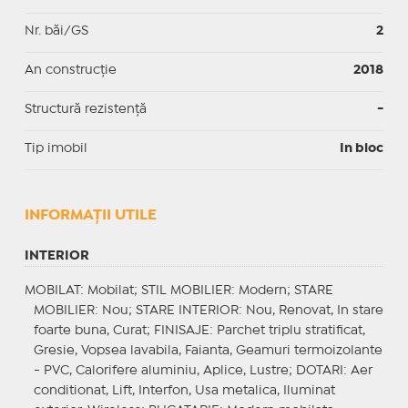
Nr. băi/GS
2
An construcție
2018
Structură rezistență
-
Tip imobil
In bloc
INFORMAŢII UTILE
INTERIOR
MOBILAT
: Mobilat;
STIL MOBILIER
: Modern;
STARE
MOBILIER
: Nou;
STARE INTERIOR
: Nou, Renovat, In stare
foarte buna, Curat;
FINISAJE
: Parchet triplu stratificat,
Gresie, Vopsea lavabila, Faianta, Geamuri termoizolante
- PVC, Calorifere aluminiu, Aplice, Lustre;
DOTARI
: Aer
conditionat, Lift, Interfon, Usa metalica, Iluminat