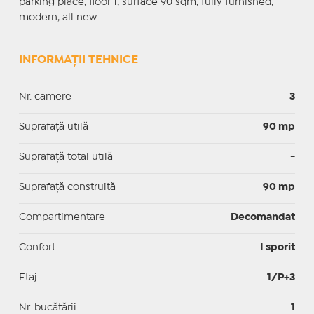
parking place, floor 1, surface 90 sqm, fully furnished,
modern, all new.
INFORMAȚII TEHNICE
Nr. camere
3
Suprafaţă utilă
90 mp
Suprafaţă total utilă
-
Suprafaţă construită
90 mp
Compartimentare
Decomandat
Confort
I sporit
Etaj
1/P+3
Nr. bucătării
1