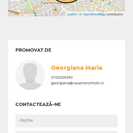
Leaflet
| ©
OpenStreetMap
contributors
PROMOVAT DE
Georgiana Maria
0732009390
georgiana@casatransimob.ro
CONTACTEAZĂ-NE