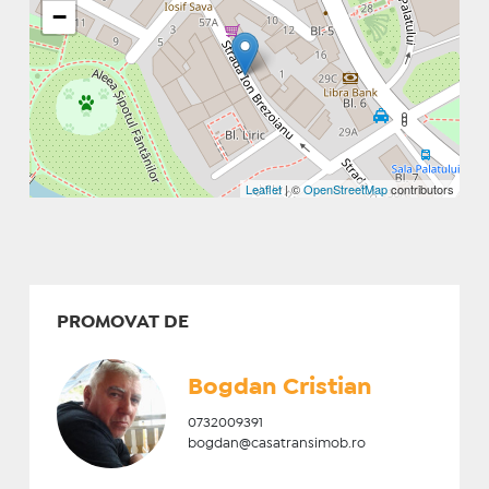
−
Leaflet
| ©
OpenStreetMap
contributors
PROMOVAT DE
Bogdan Cristian
0732009391
bogdan@casatransimob.ro