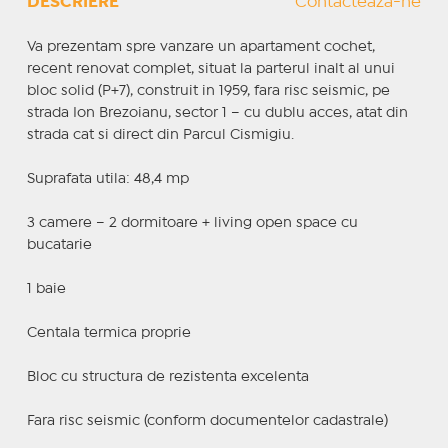
DESCRIERE
Contactează-ne
Va prezentam spre vanzare un apartament cochet,
recent renovat complet, situat la parterul inalt al unui
bloc solid (P+7), construit in 1959, fara risc seismic, pe
strada Ion Brezoianu, sector 1 – cu dublu acces, atat din
strada cat si direct din Parcul Cismigiu.
Suprafata utila: 48,4 mp
3 camere – 2 dormitoare + living open space cu
bucatarie
1 baie
Centala termica proprie
Bloc cu structura de rezistenta excelenta
Fara risc seismic (conform documentelor cadastrale)