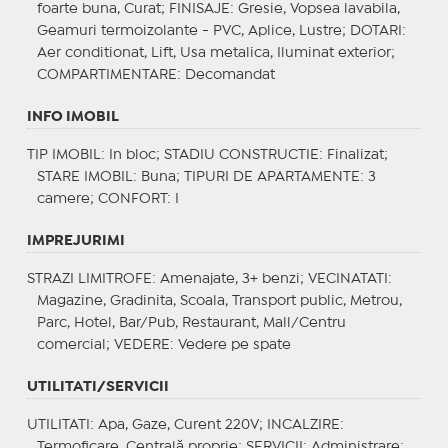
foarte buna, Curat;
FINISAJE
: Gresie, Vopsea lavabila,
Geamuri termoizolante - PVC, Aplice, Lustre;
DOTARI
:
Aer conditionat, Lift, Usa metalica, Iluminat exterior;
COMPARTIMENTARE
: Decomandat
INFO IMOBIL
TIP IMOBIL
: In bloc;
STADIU CONSTRUCTIE
: Finalizat;
STARE IMOBIL
: Buna;
TIPURI DE APARTAMENTE
: 3
camere;
CONFORT
: I
IMPREJURIMI
STRAZI LIMITROFE
: Amenajate, 3+ benzi;
VECINATATI
:
Magazine, Gradinita, Scoala, Transport public, Metrou,
Parc, Hotel, Bar/Pub, Restaurant, Mall/Centru
comercial;
VEDERE
: Vedere pe spate
UTILITATI/SERVICII
UTILITATI
: Apa, Gaze, Curent 220V;
INCALZIRE
:
Termoficare, Centrală proprie;
SERVICII
: Administrare;