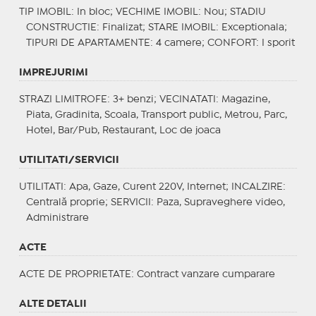
TIP IMOBIL
: In bloc;
VECHIME IMOBIL
: Nou;
STADIU
CONSTRUCTIE
: Finalizat;
STARE IMOBIL
: Exceptionala;
TIPURI DE APARTAMENTE
: 4 camere;
CONFORT
: I sporit
IMPREJURIMI
STRAZI LIMITROFE
: 3+ benzi;
VECINATATI
: Magazine,
Piata, Gradinita, Scoala, Transport public, Metrou, Parc,
Hotel, Bar/Pub, Restaurant, Loc de joaca
UTILITATI/SERVICII
UTILITATI
: Apa, Gaze, Curent 220V, Internet;
INCALZIRE
:
Centrală proprie;
SERVICII
: Paza, Supraveghere video,
Administrare
ACTE
ACTE DE PROPRIETATE
: Contract vanzare cumparare
ALTE DETALII