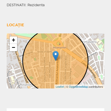
DESTINATII
: Rezidenta
LOCAȚIE
+
−
Leaflet
| ©
OpenStreetMap
contributors