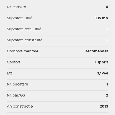
Nr. camere
4
Suprafaţă utilă
135 mp
Suprafaţă total utilă
-
Suprafaţă construită
-
Compartimentare
Decomandat
Confort
I sporit
Etaj
3/P+4
Nr. bucătării
1
Nr. băi/GS
2
An construcție
2013