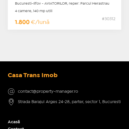
Bucuresti-Ilfov - AVIATORILOR, reper: Parcul Herastrau
4 camere, 140 mp utili
#30312
1.800
€/lună
Casa Trans Imob
contact@property-manager.ro
Strada Barajul Arges 24-28, parter, sector 1, Bucuresti
Acasă