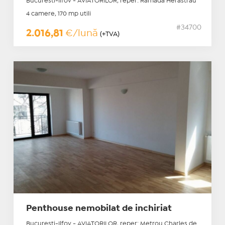
Bucuresti-Ilfov - AVIATORILOR, reper: Ramada Herastrau
4 camere, 170 mp utili
#34700
2.016,81
€/lună
(+TVA)
Penthouse nemobilat de inchiriat
Bucuresti-Ilfov - AVIATORILOR, reper: Metrou Charles de