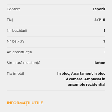
Confort
I sporit
Etaj
3/P+5
Nr. bucătării
1
Nr. băi/GS
3
An construcție
-
Structură rezistență
Beton
Tip imobil
In bloc, Apartament in bloc
- 4 camere, Amplasat in
ansamblu rezidential
INFORMAŢII UTILE