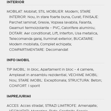
INTERIOR
MOBILAT
: Mobilat;
STIL MOBILIER
: Modern;
STARE
INTERIOR
: Nou, In stare foarte buna, Curat;
FINISAJE
:
Parchet laminat, Gresie, Vopsea lavabila, Faianta,
Geamuri termoizolante - PVC, Calorifere aluminiu;
DOTARI
: Aer conditionat, Lift, Interfon, Usa metalica,
Telecomanda garaj, Iluminat exterior;
BUCATARIE
:
Modern mobilata, Complet echipata;
COMPARTIMENTARE
: Decomandat
INFO IMOBIL
TIP IMOBIL
: In bloc, Apartament in bloc - 4 camere,
Amplasat in ansamblu rezidential;
VECHIME IMOBIL
:
Nou;
STARE IMOBIL
: Exceptionala;
STRUCTURA
: Beton;
CONFORT
: I sporit
IMPREJURIMI
ACCES
: Acces stradal;
STRAZI LIMITROFE
: Amenajate;