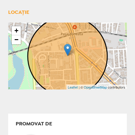
LOCAȚIE
+
−
Leaflet
| ©
OpenStreetMap
contributors
PROMOVAT DE