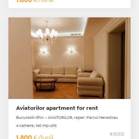
1.800
€/lună
Aviatorilor apartment for rent
Bucuresti-Ilfov - AVIATORILOR, reper: Parcul Herastrau
4 camere, 140 mp utili
#30312
1.800
€/lună