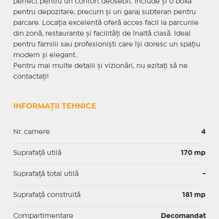
perfect pentru un confort deosebit. Include și o boxă
pentru depozitare, precum și un garaj subteran pentru
parcare. Locația excelentă oferă acces facil la parcurile
din zonă, restaurante și facilități de înaltă clasă. Ideal
pentru familii sau profesioniști care își doresc un spațiu
modern și elegant..
Pentru mai multe detalii și vizionări, nu ezitați să ne
contactați!
INFORMAȚII TEHNICE
Nr. camere
4
Suprafaţă utilă
170 mp
Suprafaţă total utilă
-
Suprafaţă construită
181 mp
Compartimentare
Decomandat