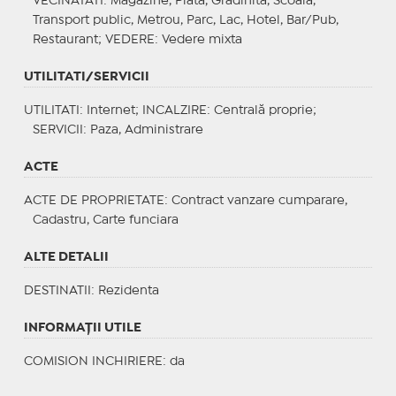
VECINATATI
: Magazine, Piata, Gradinita, Scoala,
Transport public, Metrou, Parc, Lac, Hotel, Bar/Pub,
Restaurant;
VEDERE
: Vedere mixta
UTILITATI/SERVICII
UTILITATI
: Internet;
INCALZIRE
: Centrală proprie;
SERVICII
: Paza, Administrare
ACTE
ACTE DE PROPRIETATE
: Contract vanzare cumparare,
Cadastru, Carte funciara
ALTE DETALII
DESTINATII
: Rezidenta
INFORMAŢII UTILE
COMISION INCHIRIERE: da