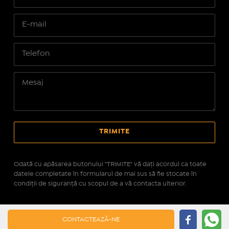
Odată cu apăsarea butonului "TRIMITE" vă daţi acordul ca toate
datele completate în formularul de mai sus să fie stocate în
condiţii de siguranţă cu scopul de a vă contacta ulterior.
Site realizat pe platforma
IMOPEDIA.ro - Anunțuri
CONTACTEAZĂ-NE
Imobiliare
pe tehnologie
Real Manager - CRM Imobiliar