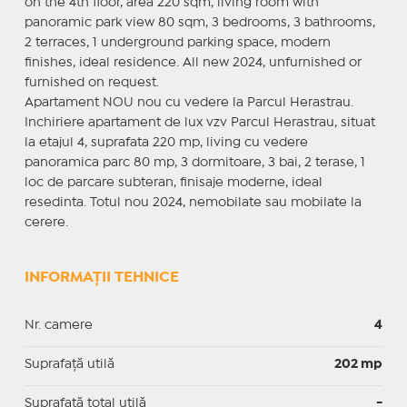
on the 4th floor, area 220 sqm, living room with
panoramic park view 80 sqm, 3 bedrooms, 3 bathrooms,
2 terraces, 1 underground parking space, modern
finishes, ideal residence. All new 2024, unfurnished or
furnished on request.
Apartament NOU nou cu vedere la Parcul Herastrau.
Inchiriere apartament de lux vzv Parcul Herastrau, situat
la etajul 4, suprafata 220 mp, living cu vedere
panoramica parc 80 mp, 3 dormitoare, 3 bai, 2 terase, 1
loc de parcare subteran, finisaje moderne, ideal
resedinta. Totul nou 2024, nemobilate sau mobilate la
cerere.
INFORMAȚII TEHNICE
Nr. camere
4
Suprafaţă utilă
202 mp
Suprafaţă total utilă
-