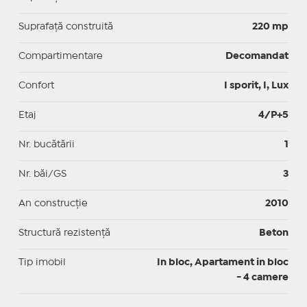
Suprafaţă construită
220 mp
Compartimentare
Decomandat
Confort
I sporit, I, Lux
Etaj
4/P+5
Nr. bucătării
1
Nr. băi/GS
3
An construcție
2010
Structură rezistență
Beton
Tip imobil
In bloc, Apartament in bloc
- 4 camere