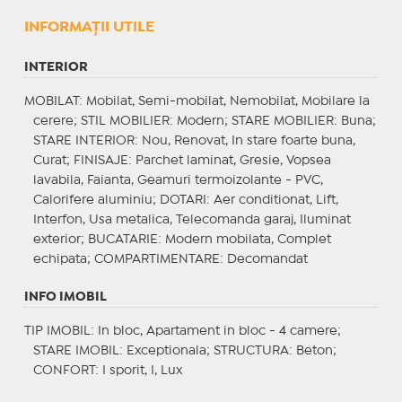
INFORMAŢII UTILE
INTERIOR
MOBILAT
: Mobilat, Semi-mobilat, Nemobilat, Mobilare la
cerere;
STIL MOBILIER
: Modern;
STARE MOBILIER
: Buna;
STARE INTERIOR
: Nou, Renovat, In stare foarte buna,
Curat;
FINISAJE
: Parchet laminat, Gresie, Vopsea
lavabila, Faianta, Geamuri termoizolante - PVC,
Calorifere aluminiu;
DOTARI
: Aer conditionat, Lift,
Interfon, Usa metalica, Telecomanda garaj, Iluminat
exterior;
BUCATARIE
: Modern mobilata, Complet
echipata;
COMPARTIMENTARE
: Decomandat
INFO IMOBIL
TIP IMOBIL
: In bloc, Apartament in bloc - 4 camere;
STARE IMOBIL
: Exceptionala;
STRUCTURA
: Beton;
CONFORT
: I sporit, I, Lux