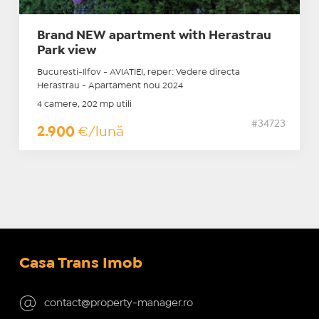
Brand NEW apartment with Herastrau
Park view
Bucuresti-Ilfov - AVIATIEI, reper: Vedere directa
Herastrau - Apartament nou 2024
4 camere, 202 mp utili
#34723
2.900
€/lună
Casa Trans Imob
contact@property-manager.ro