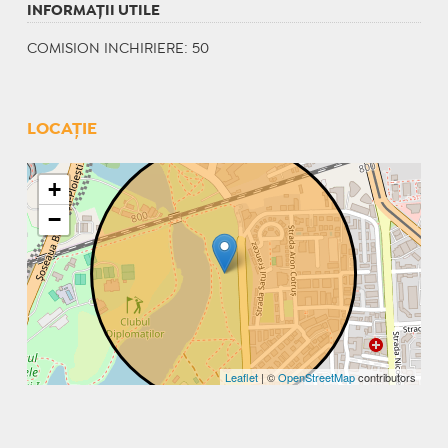
INFORMAŢII UTILE
COMISION INCHIRIERE: 50
LOCAȚIE
+
−
Leaflet
| ©
OpenStreetMap
contributors