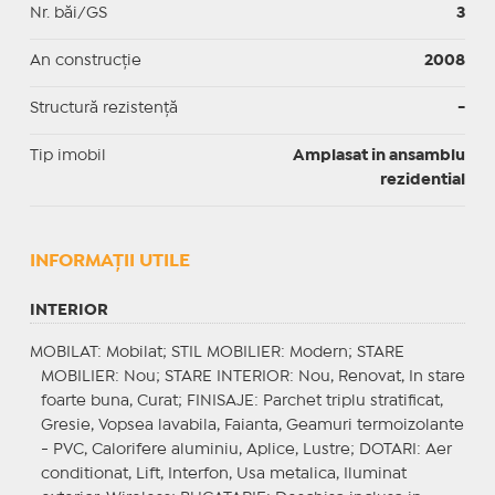
Nr. băi/GS
3
An construcție
2008
Structură rezistență
-
Tip imobil
Amplasat in ansamblu
rezidential
INFORMAŢII UTILE
INTERIOR
MOBILAT
: Mobilat;
STIL MOBILIER
: Modern;
STARE
MOBILIER
: Nou;
STARE INTERIOR
: Nou, Renovat, In stare
foarte buna, Curat;
FINISAJE
: Parchet triplu stratificat,
Gresie, Vopsea lavabila, Faianta, Geamuri termoizolante
- PVC, Calorifere aluminiu, Aplice, Lustre;
DOTARI
: Aer
conditionat, Lift, Interfon, Usa metalica, Iluminat