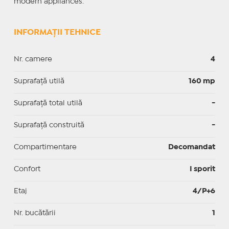
modern appliances.
INFORMAȚII TEHNICE
Nr. camere
4
Suprafaţă utilă
160 mp
Suprafaţă total utilă
-
Suprafaţă construită
-
Compartimentare
Decomandat
Confort
I sporit
Etaj
4/P+6
Nr. bucătării
1