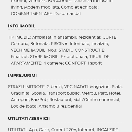
exterior, Wireless;
BUCATARIE
: Deschisa inclusa in
living, Modern mobilata, Complet echipata;
COMPARTIMENTARE
: Decomandat
INFO IMOBIL
TIP IMOBIL
: Amplasat in ansamblu rezidential;
CURTE
:
Comuna, Betonata;
PISCINA
: Interioara, Incalzita;
VECHIME IMOBIL
: Nou;
STADIU CONSTRUCTIE
:
Finalizat;
STARE IMOBIL
: Exceptionala;
TIPURI DE
APARTAMENTE
: 4 camere;
CONFORT
: I sporit
IMPREJURIMI
STRAZI LIMITROFE
: 2 benzi;
VECINATATI
: Magazine, Piata,
Gradinita, Scoala, Transport public, Metrou, Parc, Hotel,
Aeroport, Bar/Pub, Restaurant, Mall/Centru comercial,
Loc de joaca, Ansamblu rezidential
UTILITATI/SERVICII
UTILITATI
: Apa, Gaze, Curent 220V, Internet;
INCALZIRE
: