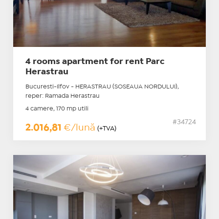
4 rooms apartment for rent Parc
Herastrau
Bucuresti-Ilfov - HERASTRAU (SOSEAUA NORDULUI),
reper: Ramada Herastrau
4 camere, 170 mp utili
#34724
2.016,81
€/lună
(+TVA)