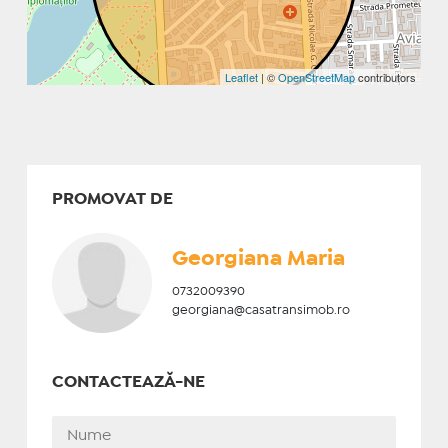
Leaflet
| ©
OpenStreetMap
contributors
PROMOVAT DE
Georgiana Maria
0732009390
georgiana@casatransimob.ro
CONTACTEAZĂ-NE