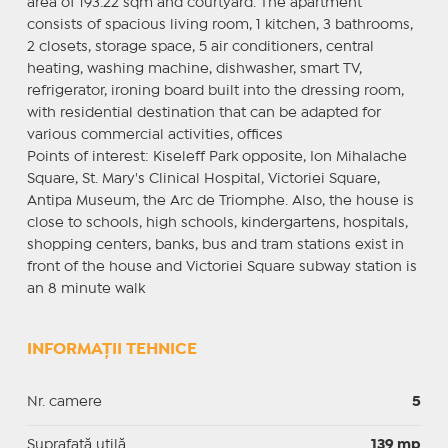
area of 193.22 sqm and courtyard. The apartment
consists of spacious living room, 1 kitchen, 3 bathrooms,
2 closets, storage space, 5 air conditioners, central
heating, washing machine, dishwasher, smart TV,
refrigerator, ironing board built into the dressing room,
with residential destination that can be adapted for
various commercial activities, offices
Points of interest: Kiseleff Park opposite, Ion Mihalache
Square, St. Mary's Clinical Hospital, Victoriei Square,
Antipa Museum, the Arc de Triomphe. Also, the house is
close to schools, high schools, kindergartens, hospitals,
shopping centers, banks, bus and tram stations exist in
front of the house and Victoriei Square subway station is
an 8 minute walk
INFORMAȚII TEHNICE
Nr. camere
5
Suprafaţă utilă
139 mp