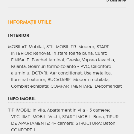
5 camere
INFORMAŢII UTILE
INTERIOR
MOBILAT
: Mobilat;
STIL MOBILIER
: Modern;
STARE
INTERIOR
: Renovat, In stare foarte buna, Curat;
FINISAJE
: Parchet laminat, Gresie, Vopsea lavabila,
Faianta, Geamuri termoizolante - PVC, Calorifere
aluminiu;
DOTARI
: Aer conditionat, Usa metalica,
Iluminat exterior;
BUCATARIE
: Modern mobilata,
Complet echipata;
COMPARTIMENTARE
: Decomandat
INFO IMOBIL
TIP IMOBIL
: In vila, Apartament in vila - 5 camere;
VECHIME IMOBIL
: Vechi;
STARE IMOBIL
: Buna;
TIPURI
DE APARTAMENTE
: 4+ camere;
STRUCTURA
: Beton;
CONFORT
: I