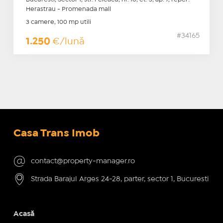
Herastrau - Promenada mall
3 camere, 100 mp utili
#34165
1.250
€/lună
Casa Trans Imob
contact@property-manager.ro
Strada Barajul Arges 24-28, parter, sector 1, Bucuresti
Acasă