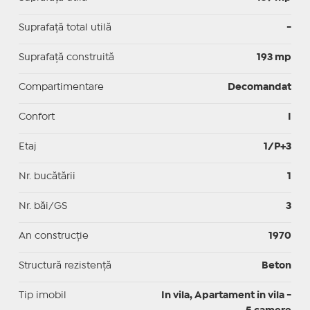
Suprafaţă total utilă
-
Suprafaţă construită
193 mp
Compartimentare
Decomandat
Confort
I
Etaj
1/P+3
Nr. bucătării
1
Nr. băi/GS
3
An construcție
1970
Structură rezistență
Beton
Tip imobil
In vila, Apartament in vila -