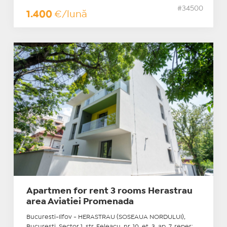
#34500
1.400
€/lună
Apartmen for rent 3 rooms Herastrau
area Aviatiei Promenada
Bucuresti-Ilfov - HERASTRAU (SOSEAUA NORDULUI),
Bucuresti, Sector 1, str. Feleacu, nr. 10, et. 3, ap. 7, reper: