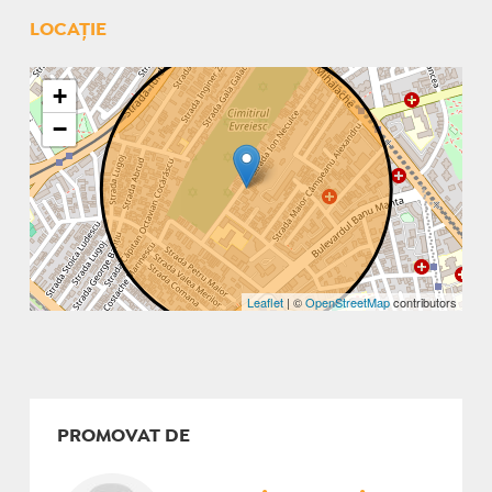
LOCAȚIE
+
−
Leaflet
| ©
OpenStreetMap
contributors
PROMOVAT DE