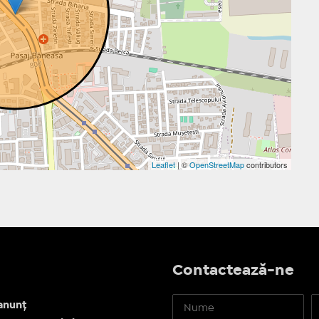
Leaflet
| ©
OpenStreetMap
contributors
Contactează-ne
anunț