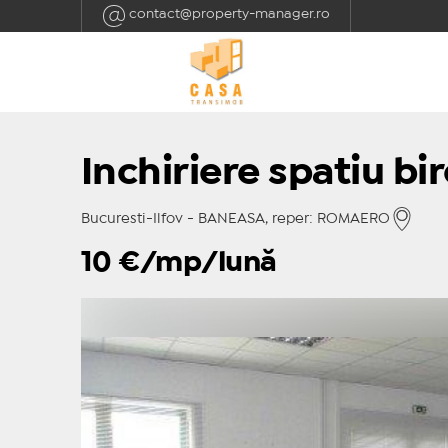
contact@property-manager.ro
Inchiriere spatiu bi
Bucuresti-Ilfov - BANEASA, reper: ROMAERO
10
€/mp/lună