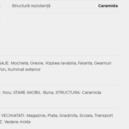
i
Structură rezistență
Caramida
-
SAJE
: Mocheta, Gresie, Vopsea lavabila, Faianta, Geamuri
fon, Iluminat exterior
L
: Nou;
STARE IMOBIL
: Buna;
STRUCTURA
: Caramida
;
VECINATATI
: Magazine, Piata, Gradinita, Scoala, Transport
E
: Vedere mixta