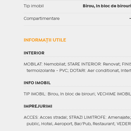
Tip imobil
Birou, In bloc de birour
Compartimentare
INFORMAŢII UTILE
INTERIOR
MOBILAT
: Nemobilat;
STARE INTERIOR
: Renovat;
FINI
termoizolante - PVC;
DOTARI
: Aer conditionat, Inter
INFO IMOBIL
TIP IMOBIL
: Birou, In bloc de birouri;
VECHIME IMOBI
IMPREJURIMI
ACCES
: Acces stradal;
STRAZI LIMITROFE
: Amenajate
public, Hotel, Aeroport, Bar/Pub, Restaurant;
VEDER