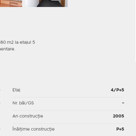
 80 m2 la etajul 5
mentare.
-
Etaj
4/P+5
-
Nr. băi/GS
-
p
An construcție
2005
-
Înălțime construcție
P+5