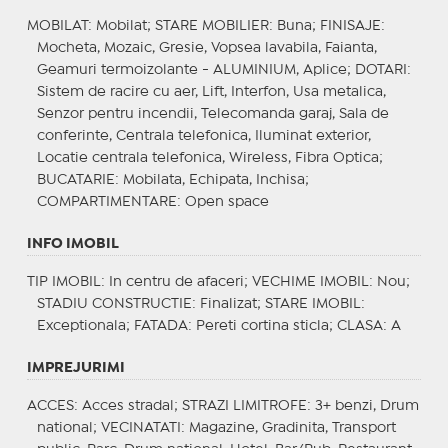
MOBILAT
: Mobilat;
STARE MOBILIER
: Buna;
FINISAJE
:
Mocheta, Mozaic, Gresie, Vopsea lavabila, Faianta,
Geamuri termoizolante - ALUMINIUM, Aplice;
DOTARI
:
Sistem de racire cu aer, Lift, Interfon, Usa metalica,
Senzor pentru incendii, Telecomanda garaj, Sala de
conferinte, Centrala telefonica, Iluminat exterior,
Locatie centrala telefonica, Wireless, Fibra Optica;
BUCATARIE
: Mobilata, Echipata, Inchisa;
COMPARTIMENTARE
: Open space
INFO IMOBIL
TIP IMOBIL
: In centru de afaceri;
VECHIME IMOBIL
: Nou;
STADIU CONSTRUCTIE
: Finalizat;
STARE IMOBIL
:
Exceptionala;
FATADA
: Pereti cortina sticla;
CLASA
: A
IMPREJURIMI
ACCES
: Acces stradal;
STRAZI LIMITROFE
: 3+ benzi, Drum
national;
VECINATATI
: Magazine, Gradinita, Transport