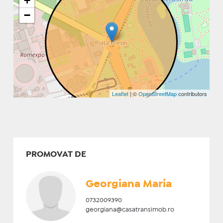
+
−
Leaflet
| ©
OpenStreetMap
contributors
PROMOVAT DE
Georgiana Maria
0732009390
georgiana@casatransimob.ro