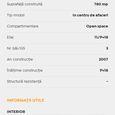
Suprafaţă construită
780 mp
Tip imobil
In centru de afaceri
Compartimentare
Open space
Etaj
11/P+18
Nr. băi/GS
3
An construcție
2007
Înălțime construcție
P+18
Structură rezistență
-
INFORMAŢII UTILE
INTERIOR