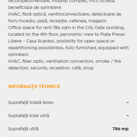
recompartimentare, mobilat complet, mcu ochetă,
beneficiaza de sprinklere
HVAC, fibră optică, ventiloconvectoare, detectoare de
fum/incediu, pază, recepţie, cafenea, magazin
Office space for rent 786 sqm in the City Gate building,
located on the 8th floor, panoramic view to Piata Presei
Libere - Casa Scanteii, posibility for open space or
repartitioning possibilities, fully furnished, equipped with
sprinklers
HVAC, fiber optic, ventilation convectors, smoke / fire
detectors, security, reception, café, shop
INFORMAȚII TEHNICE
Suprafață totală teren
-
Suprafaţă total utilă
-
Suprafaţă utilă
786 mp