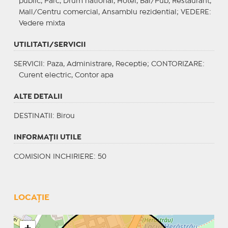
public, Parc, Drum national, Hotel, Bar/Pub, Restaurant,
Mall/Centru comercial, Ansamblu rezidential;
VEDERE
:
Vedere mixta
UTILITATI/SERVICII
SERVICII
: Paza, Administrare, Receptie;
CONTORIZARE
:
Curent electric, Contor apa
ALTE DETALII
DESTINATII
: Birou
INFORMAŢII UTILE
COMISION INCHIRIERE: 50
LOCAȚIE