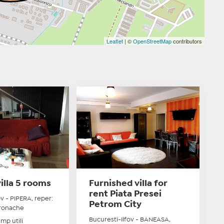
Leaflet
| ©
OpenStreetMap
contributors
villa 5 rooms
Furnished villa for
rent Piata Presei
ov - PIPERA, reper:
Petrom City
ronache
Bucuresti-Ilfov - BANEASA,
mp utili