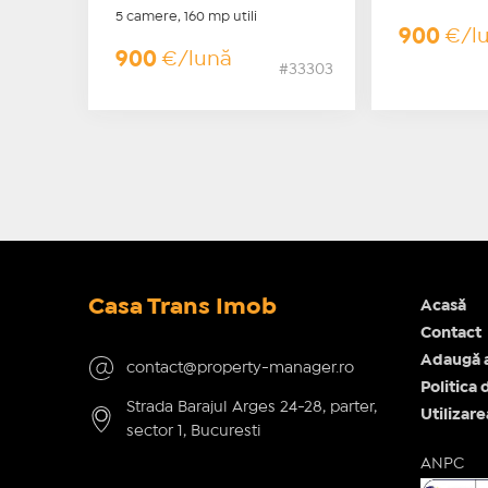
5 camere, 160 mp utili
900
€/l
900
€/lună
#33303
Casa Trans Imob
Acasă
Contact
Adaugă 
contact@property-manager.ro
Politica 
Strada Barajul Arges 24-28, parter,
Utilizar
sector 1, Bucuresti
ANPC