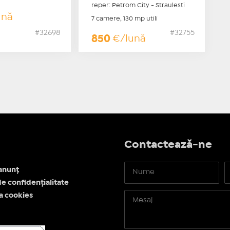
reper: Petrom City - Straulesti
ună
7 camere, 130 mp utili
#32698
#32755
850
€/lună
Contactează-ne
anunț
de confidențialitate
ea cookies