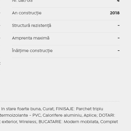
p
Nr. băi/GS
4
-
An construcție
2018
-
Structură rezistență
-
-
Amprenta maximă
-
p
Înălțime construcție
-
t
 In stare foarte buna, Curat;
FINISAJE
: Parchet triplu
i termoizolante - PVC, Calorifere aluminiu, Aplice;
DOTARI
:
t exterior, Wireless;
BUCATARIE
: Modern mobilata, Complet