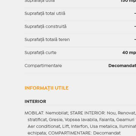
Suprafaţă utilă
150 m
Suprafaţă total utilă
Suprafaţă construită
Suprafață totală teren
Suprafaţă curte
40 m
Compartimentare
Decomanda
INFORMAŢII UTILE
INTERIOR
MOBILAT
: Nemobilat;
STARE INTERIOR
: Nou, Renovat,
stratificat, Gresie, Vopsea lavabila, Faianta, Geamur
Aer conditionat, Lift, Interfon, Usa metalica, Ilumina
echipata;
COMPARTIMENTARE
: Decomandat