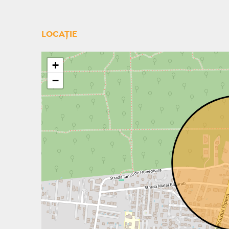
LOCAȚIE
+
−