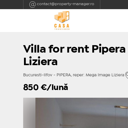
contact@property-manager.ro
Villa for rent Pipe
Liziera
Bucuresti-Ilfov - PIPERA, reper: Mega Image Liziera
850
€/lună