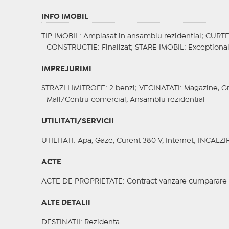
INFO IMOBIL
TIP IMOBIL
: Amplasat in ansamblu rezidential;
CURT
CONSTRUCTIE
: Finalizat;
STARE IMOBIL
: Exceptiona
IMPREJURIMI
STRAZI LIMITROFE
: 2 benzi;
VECINATATI
: Magazine, Gr
Mall/Centru comercial, Ansamblu rezidential
UTILITATI/SERVICII
UTILITATI
: Apa, Gaze, Curent 380 V, Internet;
INCALZI
ACTE
ACTE DE PROPRIETATE
: Contract vanzare cumparare
ALTE DETALII
DESTINATII
: Rezidenta