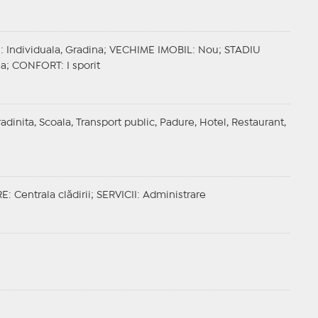
E
: Individuala, Gradina;
VECHIME IMOBIL
: Nou;
STADIU
la;
CONFORT
: I sporit
adinita, Scoala, Transport public, Padure, Hotel, Restaurant,
RE
: Centrala clădirii;
SERVICII
: Administrare