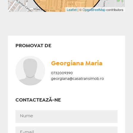
Leaflet
| ©
OpenStreetMap
contributors
PROMOVAT DE
Georgiana Maria
0732009390
georgiana@casatransimob.ro
CONTACTEAZĂ-NE