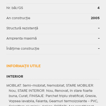
Nr. băi/GS
4
An construcție
2005
Structură rezistență
-
Amprenta maximă
-
Înălțime construcție
-
INFORMAŢII UTILE
INTERIOR
MOBILAT
: Semi-mobilat, Nemobilat;
STARE MOBILIER
:
Nou;
STARE INTERIOR
: Nou, Renovat, In stare foarte
buna, Curat;
FINISAJE
: Parchet triplu stratificat, Gresie,
Vopsea lavabila, Faianta, Geamuri termoizolante - PVC,