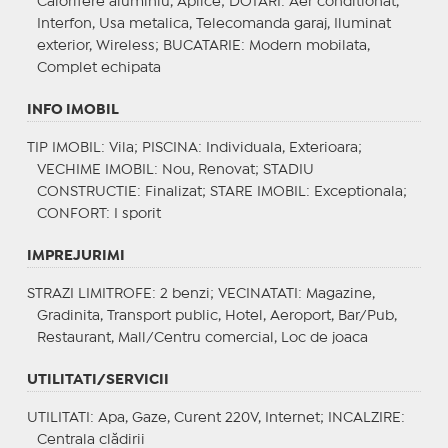
Calorifere aluminiu, Aplice;
DOTARI
: Aer conditionat,
Interfon, Usa metalica, Telecomanda garaj, Iluminat
exterior, Wireless;
BUCATARIE
: Modern mobilata,
Complet echipata
INFO IMOBIL
TIP IMOBIL
: Vila;
PISCINA
: Individuala, Exterioara;
VECHIME IMOBIL
: Nou, Renovat;
STADIU
CONSTRUCTIE
: Finalizat;
STARE IMOBIL
: Exceptionala;
CONFORT
: I sporit
IMPREJURIMI
STRAZI LIMITROFE
: 2 benzi;
VECINATATI
: Magazine,
Gradinita, Transport public, Hotel, Aeroport, Bar/Pub,
Restaurant, Mall/Centru comercial, Loc de joaca
UTILITATI/SERVICII
UTILITATI
: Apa, Gaze, Curent 220V, Internet;
INCALZIRE
:
Centrala clădirii