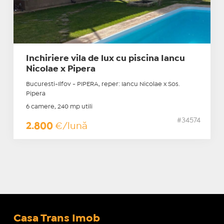
Inchiriere vila de lux cu piscina Iancu
Nicolae x Pipera
Bucuresti-Ilfov - PIPERA, reper: Iancu Nicolae x Sos.
Pipera
6 camere, 240 mp utili
#34574
2.800
€/lună
Casa Trans Imob