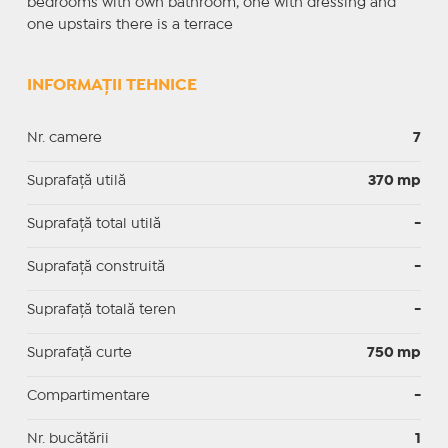
bedrooms with own bathroom, one with dressing and
one upstairs there is a terrace
INFORMAȚII TEHNICE
Nr. camere
7
Suprafaţă utilă
370 mp
Suprafaţă total utilă
-
Suprafaţă construită
-
Suprafață totală teren
-
Suprafaţă curte
750 mp
Compartimentare
-
Nr. bucătării
1