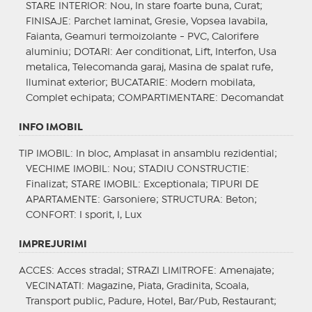
STARE INTERIOR
: Nou, In stare foarte buna, Curat;
FINISAJE
: Parchet laminat, Gresie, Vopsea lavabila,
Faianta, Geamuri termoizolante - PVC, Calorifere
aluminiu;
DOTARI
: Aer conditionat, Lift, Interfon, Usa
metalica, Telecomanda garaj, Masina de spalat rufe,
Iluminat exterior;
BUCATARIE
: Modern mobilata,
Complet echipata;
COMPARTIMENTARE
: Decomandat
INFO IMOBIL
TIP IMOBIL
: In bloc, Amplasat in ansamblu rezidential;
VECHIME IMOBIL
: Nou;
STADIU CONSTRUCTIE
:
Finalizat;
STARE IMOBIL
: Exceptionala;
TIPURI DE
APARTAMENTE
: Garsoniere;
STRUCTURA
: Beton;
CONFORT
: I sporit, I, Lux
IMPREJURIMI
ACCES
: Acces stradal;
STRAZI LIMITROFE
: Amenajate;
VECINATATI
: Magazine, Piata, Gradinita, Scoala,
Transport public, Padure, Hotel, Bar/Pub, Restaurant;