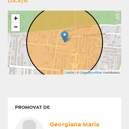
LOCAȚIE
+
−
Leaflet
| ©
OpenStreetMap
contributors
PROMOVAT DE
Georgiana Maria