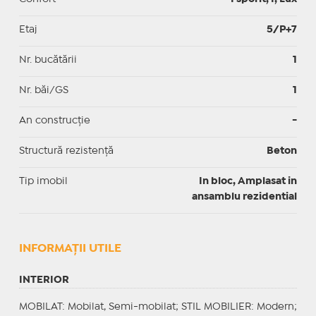
Etaj
5/P+7
Nr. bucătării
1
Nr. băi/GS
1
An construcție
-
Structură rezistență
Beton
Tip imobil
In bloc, Amplasat in
ansamblu rezidential
INFORMAŢII UTILE
INTERIOR
MOBILAT
: Mobilat, Semi-mobilat;
STIL MOBILIER
: Modern;