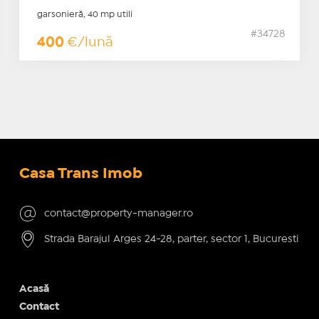
garsonieră, 40 mp utili
#34728
400
€/lună
Casa Trans Imob
contact@property-manager.ro
Strada Barajul Arges 24-28, parter, sector 1, Bucuresti
Acasă
Contact