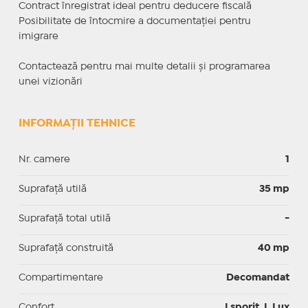
Contract înregistrat ideal pentru deducere fiscală
Posibilitate de întocmire a documentației pentru
imigrare
Contactează pentru mai multe detalii și programarea
unei vizionări
INFORMAȚII TEHNICE
Nr. camere
1
Suprafaţă utilă
35 mp
Suprafaţă total utilă
-
Suprafaţă construită
40 mp
Compartimentare
Decomandat
Confort
I sporit, I, Lux