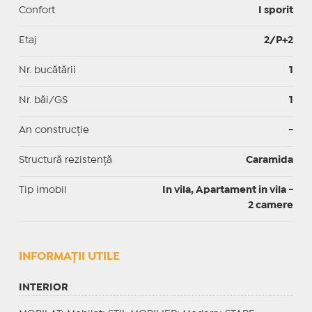
Confort
I sporit
Etaj
2/P+2
Nr. bucătării
1
Nr. băi/GS
1
An construcție
-
Structură rezistență
Caramida
Tip imobil
In vila, Apartament in vila -
2 camere
INFORMAŢII UTILE
INTERIOR