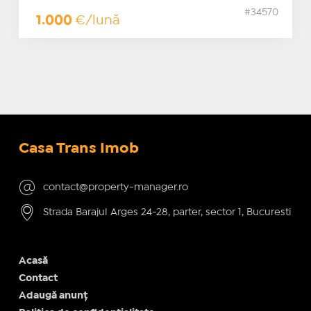
#34570
1.000
€/lună
Casa Trans Imob
contact@property-manager.ro
Strada Barajul Arges 24-28, parter, sector 1, Bucuresti
Acasă
Contact
Adaugă anunț