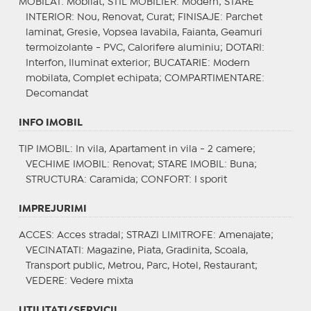
MOBILAT
: Mobilat;
STIL MOBILIER
: Modern;
STARE
INTERIOR
: Nou, Renovat, Curat;
FINISAJE
: Parchet
laminat, Gresie, Vopsea lavabila, Faianta, Geamuri
termoizolante - PVC, Calorifere aluminiu;
DOTARI
:
Interfon, Iluminat exterior;
BUCATARIE
: Modern
mobilata, Complet echipata;
COMPARTIMENTARE
:
Decomandat
INFO IMOBIL
TIP IMOBIL
: In vila, Apartament in vila - 2 camere;
VECHIME IMOBIL
: Renovat;
STARE IMOBIL
: Buna;
STRUCTURA
: Caramida;
CONFORT
: I sporit
IMPREJURIMI
ACCES
: Acces stradal;
STRAZI LIMITROFE
: Amenajate;
VECINATATI
: Magazine, Piata, Gradinita, Scoala,
Transport public, Metrou, Parc, Hotel, Restaurant;
VEDERE
: Vedere mixta
UTILITATI/SERVICII