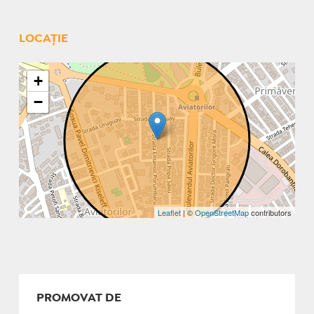
LOCAȚIE
+
−
Leaflet
| ©
OpenStreetMap
contributors
PROMOVAT DE