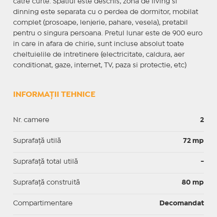
catre curte. Spatiul este deschis, zona de living si
dinning este separata cu o perdea de dormitor, mobilat
complet (prosoape, lenjerie, pahare, vesela), pretabil
pentru o singura persoana. Pretul lunar este de 900 euro
in care in afara de chirie, sunt incluse absolut toate
cheltuielile de intretinere (electricitate, caldura, aer
conditionat, gaze, internet, TV, paza si protectie, etc)
INFORMAȚII TEHNICE
Nr. camere
2
Suprafaţă utilă
72 mp
Suprafaţă total utilă
-
Suprafaţă construită
80 mp
Compartimentare
Decomandat