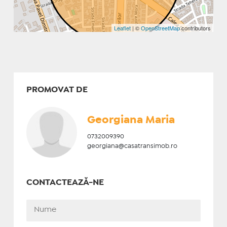
Leaflet
| ©
OpenStreetMap
contributors
PROMOVAT DE
Georgiana Maria
0732009390
georgiana@casatransimob.ro
CONTACTEAZĂ-NE