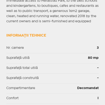
immediate access to Herastrau Park, to the best schools
and kindergartens, to boutiques, cafes and restaurants as
well as to public transport, a generous 16m2 garage,
clean, heated and running water, renovated 2018 by the
current owners and is semi-furnished and equipped
INFORMAȚII TEHNICE
Nr. camere
3
Suprafaţă utilă
80 mp
Suprafaţă total utilă
-
Suprafaţă construită
-
Compartimentare
Decomandat
Confort
I