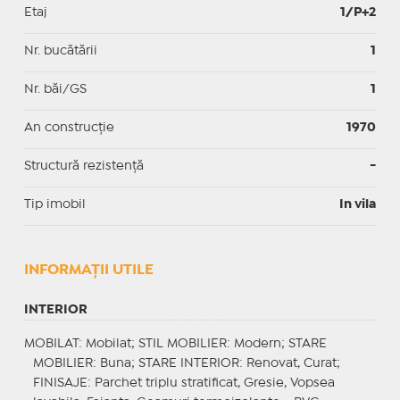
Etaj
1/P+2
Nr. bucătării
1
Nr. băi/GS
1
An construcție
1970
Structură rezistență
-
Tip imobil
In vila
INFORMAŢII UTILE
INTERIOR
MOBILAT
: Mobilat;
STIL MOBILIER
: Modern;
STARE
MOBILIER
: Buna;
STARE INTERIOR
: Renovat, Curat;
FINISAJE
: Parchet triplu stratificat, Gresie, Vopsea