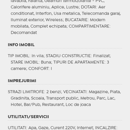
lavabila, Faianta, Geamuri termoizolante - PVC,
Calorifere aluminiu, Aplice, Lustre;
DOTARI
: Aer
conditionat, Interfon, Usa metalica, Telecomanda garaj,
Iluminat exterior, Wireless;
BUCATARIE
: Modern
mobilata, Complet echipata;
COMPARTIMENTARE
:
Decomandat
INFO IMOBIL
TIP IMOBIL
: In vila;
STADIU CONSTRUCTIE
: Finalizat;
STARE IMOBIL
: Buna;
TIPURI DE APARTAMENTE
: 3
camere;
CONFORT
: I
IMPREJURIMI
STRAZI LIMITROFE
: 2 benzi;
VECINATATI
: Magazine, Piata,
Gradinita, Scoala, Transport public, Metrou, Parc, Lac,
Hotel, Bar/Pub, Restaurant, Loc de joaca
UTILITATI/SERVICII
UTILITATI
: Apa, Gaze, Curent 220V, Internet;
INCALZIRE
: