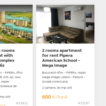
2 rooms
2 rooms apartment
t with
for rent Pipera
omplex
American School -
is
Mega Image
v - PIPERA, Ilfov,
Bucuresti-Ilfov - PIPERA, reper:
E JOS, ap. Q4A
Mega Image Liziera - Padure -
 reper:
Scoala Americana
 Soseaua de
2 camere, 50 mp utili
500
€/lună
mp utili
#33832
#33287