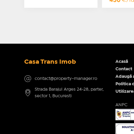
450
€/l
Casa Trans Imob
Acasă
Contact
Adaugă 
contact@property-manager.ro
Politica 
Strada Barajul Arges 24-28, parter,
Utilizar
sector 1, Bucuresti
ANPC