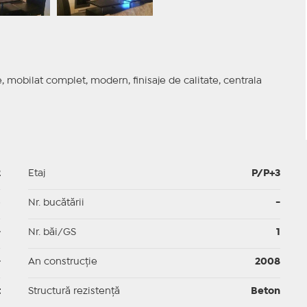
 mobilat complet, modern, finisaje de calitate, centrala
2
Etaj
P/P+3
p
Nr. bucătării
-
-
Nr. băi/GS
1
-
An construcție
2008
t
Structură rezistență
Beton