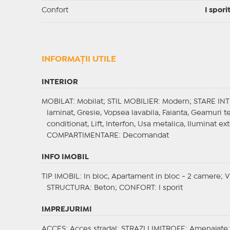
Confort
I spori
INFORMAŢII UTILE
INTERIOR
MOBILAT
: Mobilat;
STIL MOBILIER
: Modern;
STARE IN
laminat, Gresie, Vopsea lavabila, Faianta, Geamuri 
conditionat, Lift, Interfon, Usa metalica, Iluminat ext
COMPARTIMENTARE
: Decomandat
INFO IMOBIL
TIP IMOBIL
: In bloc, Apartament in bloc - 2 camere;
V
STRUCTURA
: Beton;
CONFORT
: I sporit
IMPREJURIMI
ACCES
: Acces stradal;
STRAZI LIMITROFE
: Amenajate