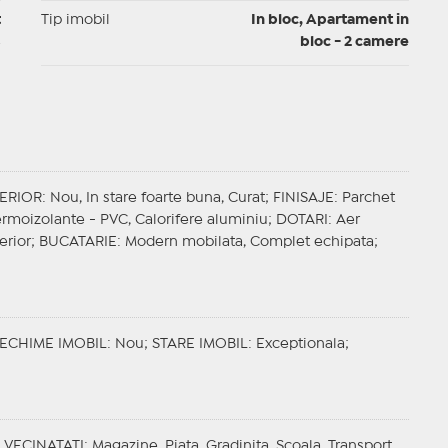
t
Tip imobil
In bloc, Apartament in
bloc - 2 camere
TERIOR
: Nou, In stare foarte buna, Curat;
FINISAJE
: Parchet
termoizolante - PVC, Calorifere aluminiu;
DOTARI
: Aer
erior;
BUCATARIE
: Modern mobilata, Complet echipata;
ECHIME IMOBIL
: Nou;
STARE IMOBIL
: Exceptionala;
;
VECINATATI
: Magazine, Piata, Gradinita, Scoala, Transport