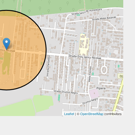
Leaflet
| ©
OpenStreetMap
contributors