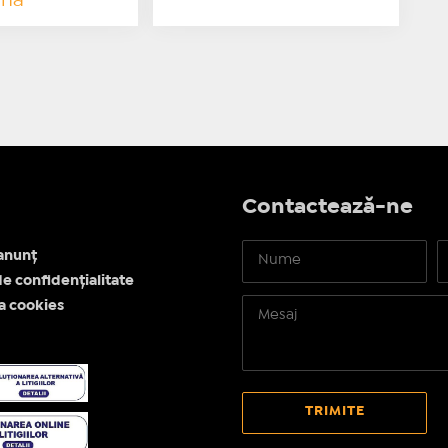
ună
Contactează-ne
anunț
de confidențialitate
ea cookies