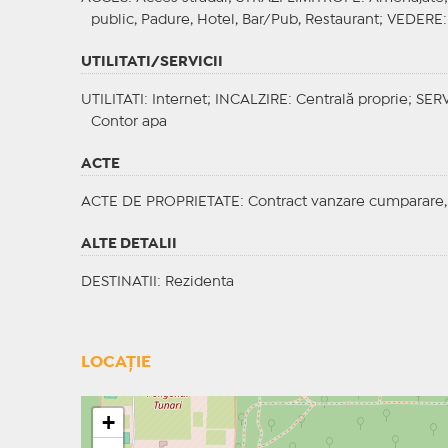
public, Padure, Hotel, Bar/Pub, Restaurant;
VEDERE
UTILITATI/SERVICII
UTILITATI
: Internet;
INCALZIRE
: Centrală proprie;
SERV
Contor apa
ACTE
ACTE DE PROPRIETATE
: Contract vanzare cumparare,
ALTE DETALII
DESTINATII
: Rezidenta
LOCAȚIE
+