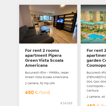
For rent 2 rooms
For rent 
apartment Pipera
apartmen
Green Vista Scoala
garden C
Americana
Cosmopol
Bucuresti-Ilfov - PIPERA, reper:
Bucuresti-Ilfo
Green Vista Scoala Americana
ŞTEFANEŞTII D
004, Q4A 004,
2 camere, 52 mp utili
Cosmopolis -
Centura
450
€/lună
2 camere, 40 
#34388