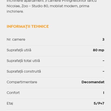
Inchiriere apartament 3 camere Privighetorilor Iancu
Nicolae, Zoo - Studio 80, mobilat modern, prima
inchiriere.
INFORMAȚII TEHNICE
Nr. camere
3
Suprafaţă utilă
80 mp
Suprafaţă total utilă
-
Suprafaţă construită
-
Compartimentare
Decomandat
Confort
I
Etaj
5/P+7