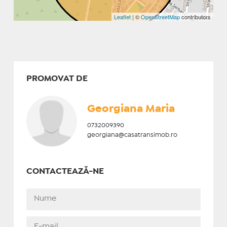
Leaflet
| ©
OpenStreetMap
contributors
PROMOVAT DE
Georgiana Maria
0732009390
georgiana@casatransimob.ro
CONTACTEAZĂ-NE