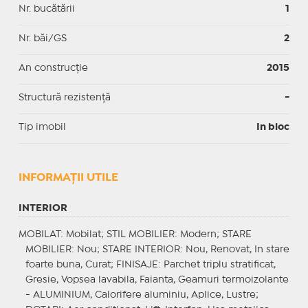
Nr. bucătării
1
Nr. băi/GS
2
An construcție
2015
Structură rezistență
-
Tip imobil
In bloc
INFORMAŢII UTILE
INTERIOR
MOBILAT
: Mobilat;
STIL MOBILIER
: Modern;
STARE
MOBILIER
: Nou;
STARE INTERIOR
: Nou, Renovat, In stare
foarte buna, Curat;
FINISAJE
: Parchet triplu stratificat,
Gresie, Vopsea lavabila, Faianta, Geamuri termoizolante
- ALUMINIUM, Calorifere aluminiu, Aplice, Lustre;