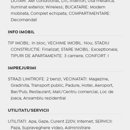
DOTARI
: Aer conditionat, Lift, Interfon, Usa metalica,
Iluminat exterior, Wireless;
BUCATARIE
: Modern
mobilata, Complet echipata;
COMPARTIMENTARE
:
Decomandat
INFO IMOBIL
TIP IMOBIL
: In bloc;
VECHIME IMOBIL
: Nou;
STADIU
CONSTRUCTIE
: Finalizat;
STARE IMOBIL
: Exceptionala;
TIPURI DE APARTAMENTE
: 3 camere;
CONFORT
: I
IMPREJURIMI
STRAZI LIMITROFE
: 2 benzi;
VECINATATI
: Magazine,
Gradinita, Transport public, Padure, Hotel, Aeroport,
Bar/Pub, Restaurant, Mall/Centru comercial, Loc de
joaca, Ansamblu rezidential
UTILITATI/SERVICII
UTILITATI
: Apa, Gaze, Curent 220V, Internet;
SERVICII
:
Paza, Supraveghere video, Administrare