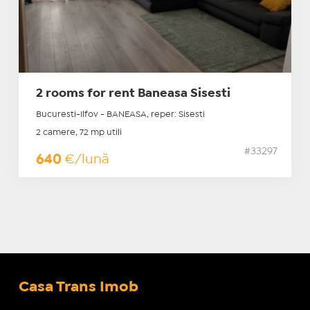
2 rooms for rent Baneasa Sisesti
Bucuresti-Ilfov - BANEASA, reper: Sisesti
2 camere, 72 mp utili
#33297
640
€/lună
Casa Trans Imob