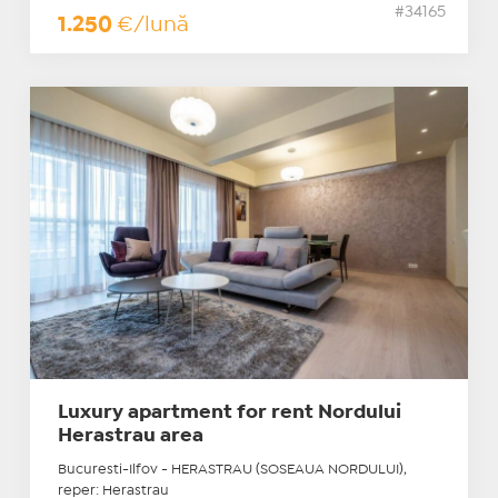
#34165
1.250
€/lună
Luxury apartment for rent Nordului
Herastrau area
Bucuresti-Ilfov - HERASTRAU (SOSEAUA NORDULUI),
reper: Herastrau