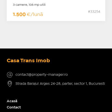
3 camere, 106 mp utili
#33254
1.500
€/lună
Casa Trans Imob
contact@property-manager.ro
Strada Barajul Arges 24-28, parter, sector 1, Bucuresti
Acasă
Contact