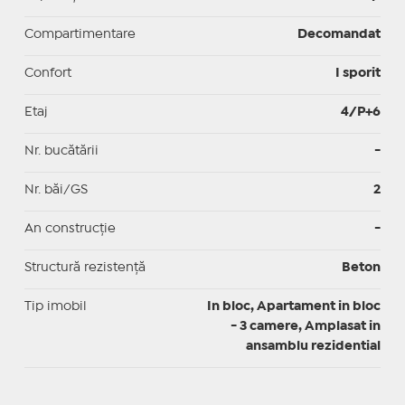
Compartimentare
Decomandat
Confort
I sporit
Etaj
4/P+6
Nr. bucătării
-
Nr. băi/GS
2
An construcție
-
Structură rezistență
Beton
Tip imobil
In bloc, Apartament in bloc
- 3 camere, Amplasat in
ansamblu rezidential