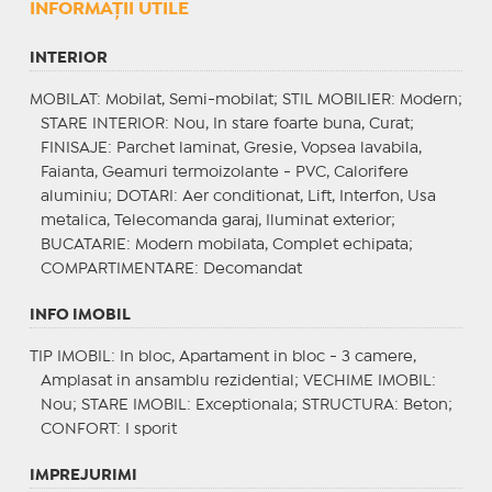
INFORMAŢII UTILE
INTERIOR
MOBILAT
: Mobilat, Semi-mobilat;
STIL MOBILIER
: Modern;
STARE INTERIOR
: Nou, In stare foarte buna, Curat;
FINISAJE
: Parchet laminat, Gresie, Vopsea lavabila,
Faianta, Geamuri termoizolante - PVC, Calorifere
aluminiu;
DOTARI
: Aer conditionat, Lift, Interfon, Usa
metalica, Telecomanda garaj, Iluminat exterior;
BUCATARIE
: Modern mobilata, Complet echipata;
COMPARTIMENTARE
: Decomandat
INFO IMOBIL
TIP IMOBIL
: In bloc, Apartament in bloc - 3 camere,
Amplasat in ansamblu rezidential;
VECHIME IMOBIL
:
Nou;
STARE IMOBIL
: Exceptionala;
STRUCTURA
: Beton;
CONFORT
: I sporit
IMPREJURIMI