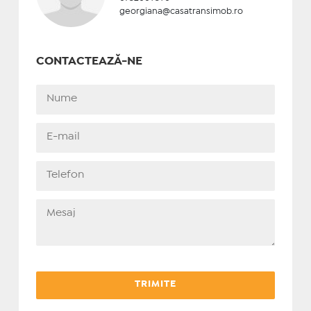
georgiana@casatransimob.ro
CONTACTEAZĂ-NE