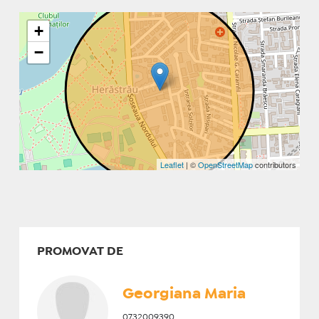
+
−
Leaflet
| ©
OpenStreetMap
contributors
PROMOVAT DE
Georgiana Maria
0732009390