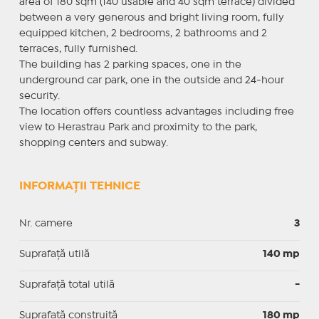
area of 180 sqm (140 usable and 40 sqm terrace) divided
between a very generous and bright living room, fully
equipped kitchen, 2 bedrooms, 2 bathrooms and 2
terraces, fully furnished.
The building has 2 parking spaces, one in the
underground car park, one in the outside and 24-hour
security.
The location offers countless advantages including free
view to Herastrau Park and proximity to the park,
shopping centers and subway.
INFORMAȚII TEHNICE
Nr. camere
3
Suprafaţă utilă
140 mp
Suprafaţă total utilă
-
Suprafaţă construită
180 mp