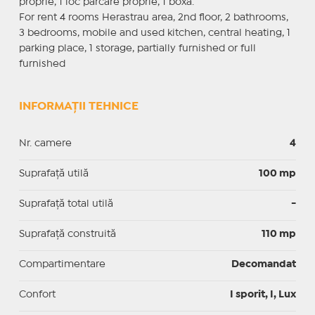
proprie, 1 loc parcare proprie, 1 boxa.
For rent 4 rooms Herastrau area, 2nd floor, 2 bathrooms,
3 bedrooms, mobile and used kitchen, central heating, 1
parking place, 1 storage, partially furnished or full
furnished
INFORMAȚII TEHNICE
Nr. camere
4
Suprafaţă utilă
100 mp
Suprafaţă total utilă
-
Suprafaţă construită
110 mp
Compartimentare
Decomandat
Confort
I sporit, I, Lux