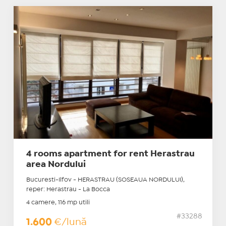
4 rooms apartment for rent Herastrau
area Nordului
Bucuresti-Ilfov - HERASTRAU (SOSEAUA NORDULUI),
reper: Herastrau - La Bocca
4 camere, 116 mp utili
#33288
1.600
€/lună