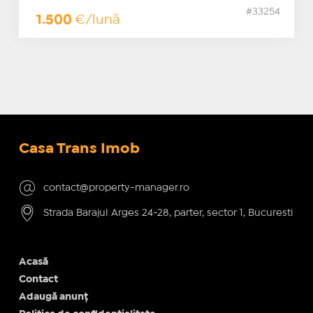
#33254
1.500
€/lună
Casa Trans Imob
contact@property-manager.ro
Strada Barajul Arges 24-28, parter, sector 1, Bucuresti
Acasă
Contact
Adaugă anunț