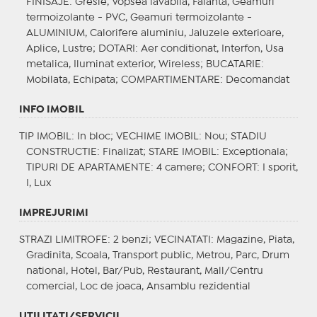
FINISAJE
: Gresie, Vopsea lavabila, Faianta, Geamuri
termoizolante - PVC, Geamuri termoizolante -
ALUMINIUM, Calorifere aluminiu, Jaluzele exterioare,
Aplice, Lustre;
DOTARI
: Aer conditionat, Interfon, Usa
metalica, Iluminat exterior, Wireless;
BUCATARIE
:
Mobilata, Echipata;
COMPARTIMENTARE
: Decomandat
INFO IMOBIL
TIP IMOBIL
: In bloc;
VECHIME IMOBIL
: Nou;
STADIU
CONSTRUCTIE
: Finalizat;
STARE IMOBIL
: Exceptionala;
TIPURI DE APARTAMENTE
: 4 camere;
CONFORT
: I sporit,
I, Lux
IMPREJURIMI
STRAZI LIMITROFE
: 2 benzi;
VECINATATI
: Magazine, Piata,
Gradinita, Scoala, Transport public, Metrou, Parc, Drum
national, Hotel, Bar/Pub, Restaurant, Mall/Centru
comercial, Loc de joaca, Ansamblu rezidential
UTILITATI/SERVICII