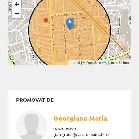
+
−
Leaflet
| ©
OpenStreetMap
contributors
PROMOVAT DE
Georgiana Maria
0732009390
georgiana@casatransimob.ro