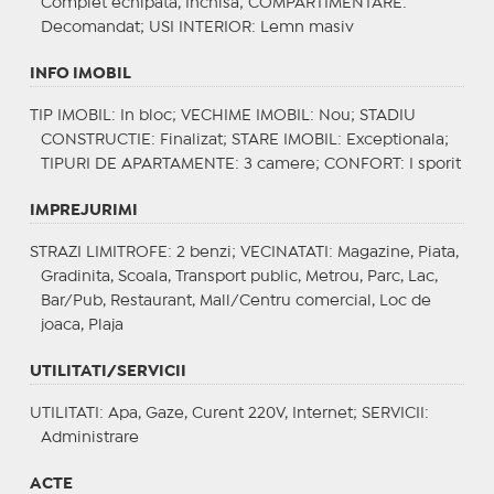
Complet echipata, Inchisa;
COMPARTIMENTARE
:
Decomandat;
USI INTERIOR
: Lemn masiv
INFO IMOBIL
TIP IMOBIL
: In bloc;
VECHIME IMOBIL
: Nou;
STADIU
CONSTRUCTIE
: Finalizat;
STARE IMOBIL
: Exceptionala;
TIPURI DE APARTAMENTE
: 3 camere;
CONFORT
: I sporit
IMPREJURIMI
STRAZI LIMITROFE
: 2 benzi;
VECINATATI
: Magazine, Piata,
Gradinita, Scoala, Transport public, Metrou, Parc, Lac,
Bar/Pub, Restaurant, Mall/Centru comercial, Loc de
joaca, Plaja
UTILITATI/SERVICII
UTILITATI
: Apa, Gaze, Curent 220V, Internet;
SERVICII
:
Administrare
ACTE