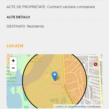
ACTE DE PROPRIETATE
: Contract vanzare cumparare
ALTE DETALII
DESTINATII
: Rezidenta
LOCAȚIE
+
−
Leaflet
| ©
OpenStreetMap
contributors