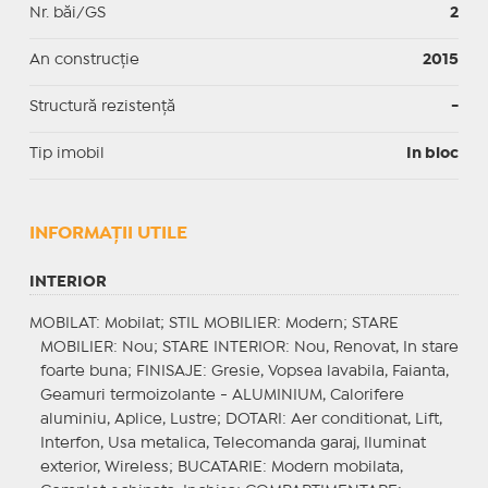
Nr. băi/GS
2
An construcție
2015
Structură rezistență
-
Tip imobil
In bloc
INFORMAŢII UTILE
INTERIOR
MOBILAT
: Mobilat;
STIL MOBILIER
: Modern;
STARE
MOBILIER
: Nou;
STARE INTERIOR
: Nou, Renovat, In stare
foarte buna;
FINISAJE
: Gresie, Vopsea lavabila, Faianta,
Geamuri termoizolante - ALUMINIUM, Calorifere
aluminiu, Aplice, Lustre;
DOTARI
: Aer conditionat, Lift,
Interfon, Usa metalica, Telecomanda garaj, Iluminat
exterior, Wireless;
BUCATARIE
: Modern mobilata,