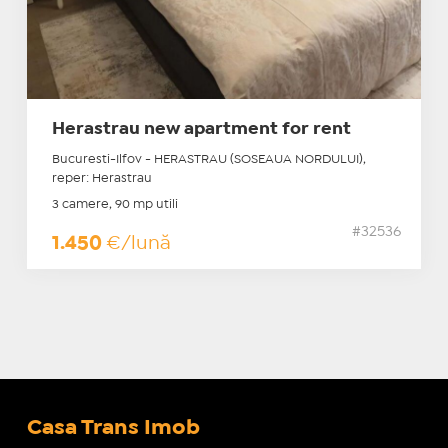
Herastrau new apartment for rent
Bucuresti-Ilfov - HERASTRAU (SOSEAUA NORDULUI),
reper: Herastrau
3 camere, 90 mp utili
#32536
1.450
€/lună
Casa Trans Imob