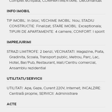
Complet echipata;
COMPARTIMENTARE
: Decomandat
INFO IMOBIL
TIP IMOBIL
: In bloc;
VECHIME IMOBIL
: Nou;
STADIU
CONSTRUCTIE
: Finalizat;
STARE IMOBIL
: Exceptionala;
TIPURI DE APARTAMENTE
: 4 camere;
CONFORT
: I sporit
IMPREJURIMI
STRAZI LIMITROFE
: 2 benzi;
VECINATATI
: Magazine, Piata,
Gradinita, Scoala, Transport public, Metrou, Parc, Lac,
Hotel, Bar/Pub, Restaurant, Mall/Centru comercial,
Ansamblu rezidential
UTILITATI/SERVICII
UTILITATI
: Apa, Gaze, Curent 220V, Internet;
INCALZIRE
:
Centrală proprie;
SERVICII
: Administrare
ACTE