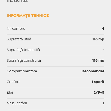
and storage.
INFORMAȚII TEHNICE
Nr. camere
4
Suprafaţă utilă
116 mp
Suprafaţă total utilă
-
Suprafaţă construită
116 mp
Compartimentare
Decomandat
Confort
I sporit
Etaj
2/P+5
Nr. bucătării
1