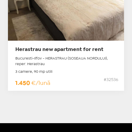
Herastrau new apartment for rent
Bucuresti-Ilfov - HERASTRAU (SOSEAUA NORDULUI),
reper: Herastrau
3 camere, 90 mp utili
#32536
1.450
€/lună