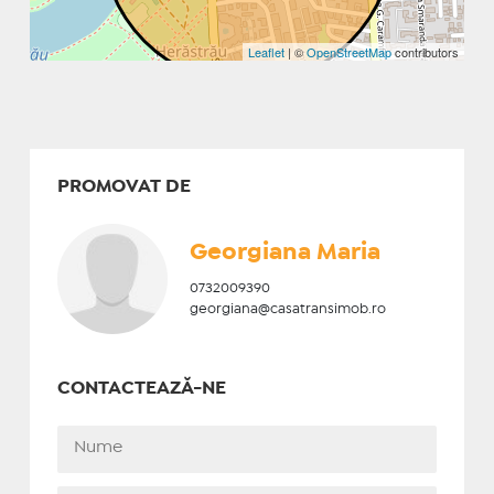
Leaflet
| ©
OpenStreetMap
contributors
PROMOVAT DE
Georgiana Maria
0732009390
georgiana@casatransimob.ro
CONTACTEAZĂ-NE