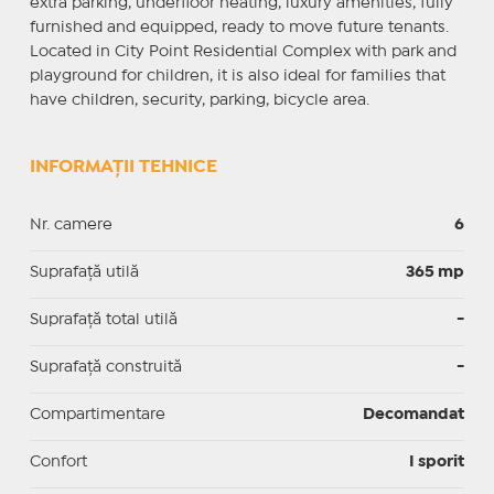
extra parking, underfloor heating, luxury amenities, fully
furnished and equipped, ready to move future tenants.
Located in City Point Residential Complex with park and
playground for children, it is also ideal for families that
have children, security, parking, bicycle area.
INFORMAȚII TEHNICE
Nr. camere
6
Suprafaţă utilă
365 mp
Suprafaţă total utilă
-
Suprafaţă construită
-
Compartimentare
Decomandat
Confort
I sporit