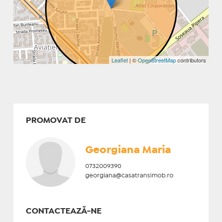
Leaflet
| ©
OpenStreetMap
contributors
PROMOVAT DE
Georgiana Maria
0732009390
georgiana@casatransimob.ro
CONTACTEAZĂ-NE