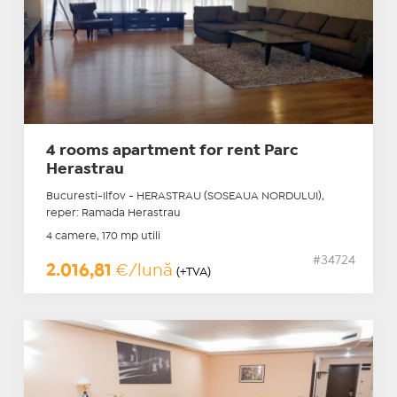
4 rooms apartment for rent Parc
Herastrau
Bucuresti-Ilfov - HERASTRAU (SOSEAUA NORDULUI),
reper: Ramada Herastrau
4 camere, 170 mp utili
#34724
2.016,81
€/lună
(+TVA)