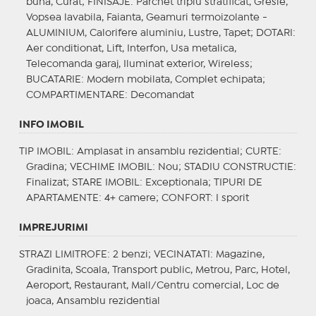
buna, Curat;
FINISAJE
: Parchet triplu stratificat, Gresie,
Vopsea lavabila, Faianta, Geamuri termoizolante -
ALUMINIUM, Calorifere aluminiu, Lustre, Tapet;
DOTARI
:
Aer conditionat, Lift, Interfon, Usa metalica,
Telecomanda garaj, Iluminat exterior, Wireless;
BUCATARIE
: Modern mobilata, Complet echipata;
COMPARTIMENTARE
: Decomandat
INFO IMOBIL
TIP IMOBIL
: Amplasat in ansamblu rezidential;
CURTE
:
Gradina;
VECHIME IMOBIL
: Nou;
STADIU CONSTRUCTIE
:
Finalizat;
STARE IMOBIL
: Exceptionala;
TIPURI DE
APARTAMENTE
: 4+ camere;
CONFORT
: I sporit
IMPREJURIMI
STRAZI LIMITROFE
: 2 benzi;
VECINATATI
: Magazine,
Gradinita, Scoala, Transport public, Metrou, Parc, Hotel,
Aeroport, Restaurant, Mall/Centru comercial, Loc de
joaca, Ansamblu rezidential