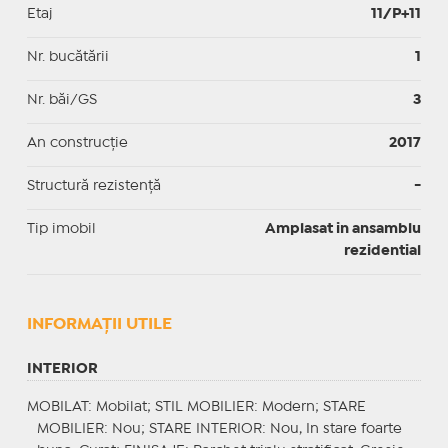
Etaj
11/P+11
Nr. bucătării
1
Nr. băi/GS
3
An construcție
2017
Structură rezistență
-
Tip imobil
Amplasat in ansamblu
rezidential
INFORMAŢII UTILE
INTERIOR
MOBILAT
: Mobilat;
STIL MOBILIER
: Modern;
STARE
MOBILIER
: Nou;
STARE INTERIOR
: Nou, In stare foarte