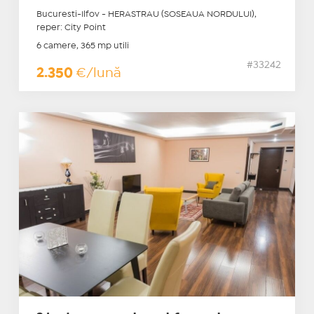
Bucuresti-Ilfov - HERASTRAU (SOSEAUA NORDULUI),
reper: City Point
6 camere, 365 mp utili
#33242
2.350
€/lună