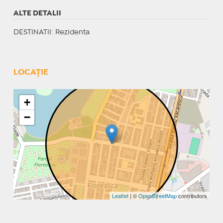
ALTE DETALII
DESTINATII
: Rezidenta
LOCAȚIE
+
−
Leaflet
| ©
OpenStreetMap
contributors