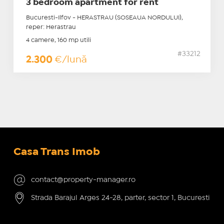
3 bedroom apartment for rent
Bucuresti-Ilfov - HERASTRAU (SOSEAUA NORDULUI),
reper: Herastrau
4 camere, 160 mp utili
#33212
2.300
€/lună
Casa Trans Imob
contact@property-manager.ro
Strada Barajul Arges 24-28, parter, sector 1, Bucuresti