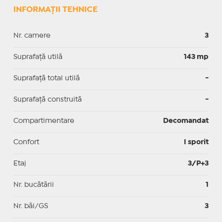
INFORMAȚII TEHNICE
Nr. camere
3
Suprafaţă utilă
143 mp
Suprafaţă total utilă
-
Suprafaţă construită
-
Compartimentare
Decomandat
Confort
I sporit
Etaj
3/P+3
Nr. bucătării
1
Nr. băi/GS
3